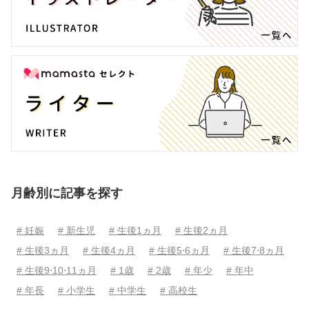
月齢別に記事を探す
# 妊娠
# 新生児
# 生後1ヵ月
# 生後2ヵ月
# 生後3ヵ月
# 生後4ヵ月
# 生後5⋅6ヵ月
# 生後7⋅8ヵ月
# 生後9⋅10⋅11ヵ月
# 1歳
# 2歳
# 年少
# 年中
# 年長
# 小学生
# 中学生
# 高校生