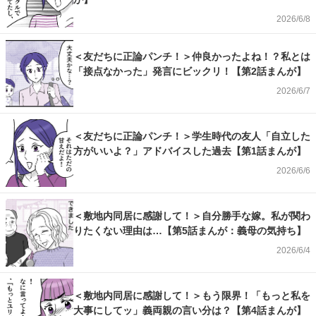
2026/6/8
＜友だちに正論パンチ！＞仲良かったよね！？私とは
「接点なかった」発言にビックリ！【第2話まんが】
2026/6/7
＜友だちに正論パンチ！＞学生時代の友人「自立した
方がいいよ？」アドバイスした過去【第1話まんが】
2026/6/6
＜敷地内同居に感謝して！＞自分勝手な嫁。私が関わ
りたくない理由は…【第5話まんが：義母の気持ち】
2026/6/4
＜敷地内同居に感謝して！＞もう限界！「もっと私を
大事にしてッ」義両親の言い分は？【第4話まんが】