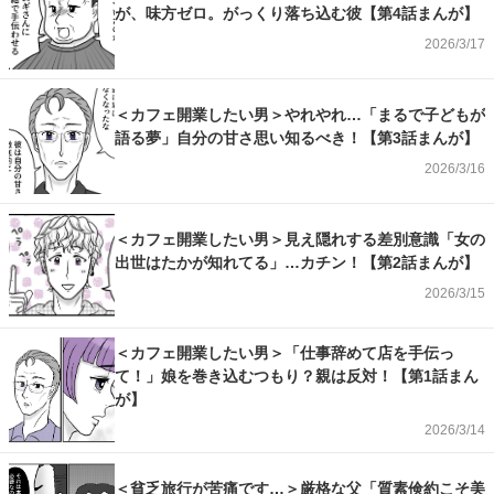
が、味方ゼロ。がっくり落ち込む彼【第4話まんが】
2026/3/17
＜カフェ開業したい男＞やれやれ…「まるで子どもが
語る夢」自分の甘さ思い知るべき！【第3話まんが】
2026/3/16
＜カフェ開業したい男＞見え隠れする差別意識「女の
出世はたかが知れてる」…カチン！【第2話まんが】
2026/3/15
＜カフェ開業したい男＞「仕事辞めて店を手伝っ
て！」娘を巻き込むつもり？親は反対！【第1話まん
が】
2026/3/14
＜貧乏旅行が苦痛です…＞厳格な父「質素倹約こそ美