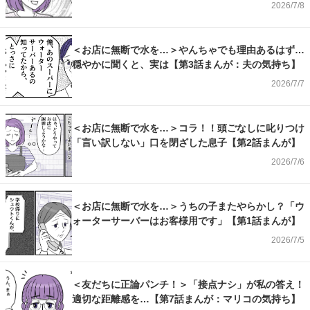
2026/7/8
＜お店に無断で水を…＞やんちゃでも理由あるはず…
穏やかに聞くと、実は【第3話まんが：夫の気持ち】
2026/7/7
＜お店に無断で水を…＞コラ！！頭ごなしに叱りつけ
「言い訳しない」口を閉ざした息子【第2話まんが】
2026/7/6
＜お店に無断で水を…＞うちの子またやらかし？「ウ
ォーターサーバーはお客様用です」【第1話まんが】
2026/7/5
＜友だちに正論パンチ！＞「接点ナシ」が私の答え！
適切な距離感を…【第7話まんが：マリコの気持ち】