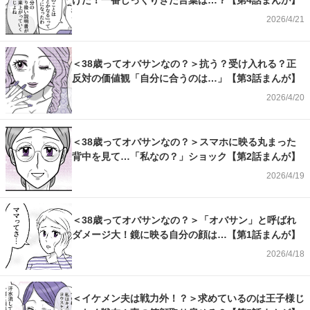
けた！一番しっくりきた言葉は…？【第4話まんが】
2026/4/21
＜38歳ってオバサンなの？＞抗う？受け入れる？正
反対の価値観「自分に合うのは…」【第3話まんが】
2026/4/20
＜38歳ってオバサンなの？＞スマホに映る丸まった
背中を見て…「私なの？」ショック【第2話まんが】
2026/4/19
＜38歳ってオバサンなの？＞「オバサン」と呼ばれ
ダメージ大！鏡に映る自分の顔は…【第1話まんが】
2026/4/18
＜イケメン夫は戦力外！？＞求めているのは王子様じ