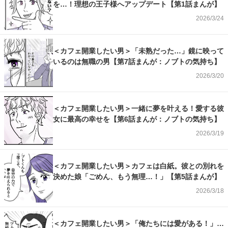
を…！理想の王子様へアップデート【第1話まんが】
2026/3/24
＜カフェ開業したい男＞「未熟だった…」鏡に映って
いるのは無職の男【第7話まんが：ノブトの気持ち】
2026/3/20
＜カフェ開業したい男＞一緒に夢を叶える！愛する彼
女に最高の幸せを【第6話まんが：ノブトの気持ち】
2026/3/19
＜カフェ開業したい男＞カフェは白紙。彼との別れを
決めた娘「ごめん、もう無理…！」【第5話まんが】
2026/3/18
＜カフェ開業したい男＞「俺たちには愛がある！」…