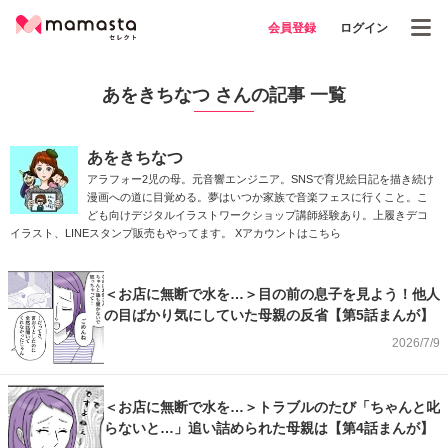
会員登録
ログイン
あをきちなつ さんの記事 一覧
あをきちなつ
アラフォー2児の母。元音響エンジニア。SNSで育児絵日記を描き続け
漫画への道に目覚める。夢はいつか家族で音楽フェスに行くこと。こ
ども向けデジタルイラストワークショップ講師経験あり。上履きデコ
イラスト、LINEスタンプ販売もやってます。
Xアカウントはこちら
＜お店に無断で水を…＞目の前の息子を見よう！他人
の目ばかり気にしていた母親の反省【第5話まんが】
2026/7/9
＜お店に無断で水を…＞トラブルのたび「ちゃんと叱
らないと…」追い詰められた母親は【第4話まんが】