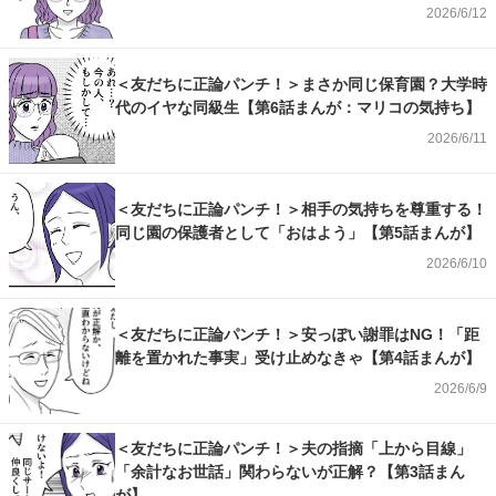
2026/6/12
＜友だちに正論パンチ！＞まさか同じ保育園？大学時
代のイヤな同級生【第6話まんが：マリコの気持ち】
2026/6/11
＜友だちに正論パンチ！＞相手の気持ちを尊重する！
同じ園の保護者として「おはよう」【第5話まんが】
2026/6/10
＜友だちに正論パンチ！＞安っぽい謝罪はNG！「距
離を置かれた事実」受け止めなきゃ【第4話まんが】
2026/6/9
＜友だちに正論パンチ！＞夫の指摘「上から目線」
「余計なお世話」関わらないが正解？【第3話まん
が】