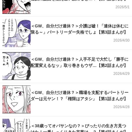
2026/5/1
＜GW、自分だけ連休？＞介護は嘘！「連休は休むに
限る～」パートリーダー失格でしょ【第3話まんが】
2026/4/30
＜GW、自分だけ連休？＞人手不足で大忙し「勝手に
配置変えるなッ」取り巻きもウザ…【第2話まんが】
2026/4/29
＜GW、自分だけ連休？＞職場を支配するパートリー
ダーは元ヤン！？「権限はアタシ」【第1話まんが】
2026/4/28
＜38歳ってオバサンなの？＞ぴったりの生き方見つ