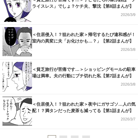
ライスレス」でしょ？ケチ夫、撃沈【第8話まんが】
2026/3/9
＜住居侵入！？狙われた家＞帰宅するたび違和感が！
室内の異変に夫「お化けかも…？」【第2話まんが】
2026/3/8
＜貧乏旅行が苦痛です…＞ショッピングモールの駐車
場は満車。夫の行動にブチ切れた私【第7話まんが】
2026/3/8
＜住居侵入！？狙われた家＞夜中にガサゴソ…人の気
配！？満タンだった麦茶も減ってる【第1話まんが】
2026/3/7