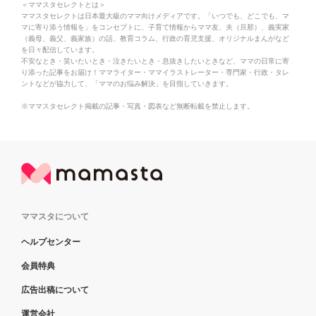
＜ママスタセレクトとは＞
ママスタセレクトは日本最大級のママ向けメディアです。「いつでも、どこでも、マ
マに寄り添う情報を」をコンセプトに、子育て情報からママ友、夫（旦那）、義実家
（義母、義父、義家族）の話、教育コラム、行政の育児支援、オリジナルまんがなど
を日々配信しています。
不安なとき・笑いたいとき・泣きたいとき・息抜きしたいときなど、ママの日常に寄
り添った記事をお届け！ママライター・ママイラストレーター・専門家・行政・タレ
ントなどが協力して、「ママのお悩み解決」を目指していきます。
※ママスタセレクト掲載の記事・写真・図表など無断転載を禁止します。
ママスタについて
ヘルプセンター
会員特典
広告出稿について
運営会社