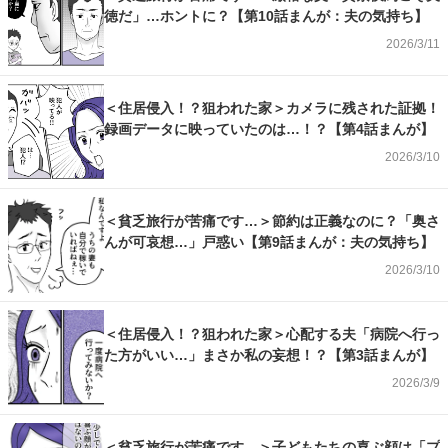
徳だ」…ホントに？【第10話まんが：夫の気持ち】
2026/3/11
＜住居侵入！？狙われた家＞カメラに残された証拠！
録画データに映っていたのは…！？【第4話まんが】
2026/3/10
＜貧乏旅行が苦痛です…＞節約は正義なのに？「奥さ
んが可哀想…」戸惑い【第9話まんが：夫の気持ち】
2026/3/10
＜住居侵入！？狙われた家＞心配する夫「病院へ行っ
た方がいい…」まさか私の妄想！？【第3話まんが】
2026/3/9
＜貧乏旅行が苦痛です…＞子どもたちの喜ぶ顔は「プ