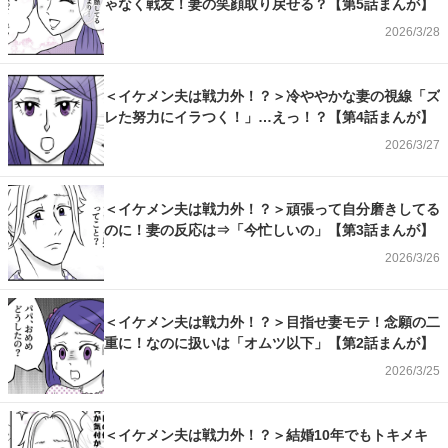
ゃなく戦友！妻の笑顔取り戻せる？【第5話まんが】
2026/3/28
＜イケメン夫は戦力外！？＞冷ややかな妻の視線「ズ
レた努力にイラつく！」…えっ！？【第4話まんが】
2026/3/27
＜イケメン夫は戦力外！？＞頑張って自分磨きしてる
のに！妻の反応は⇒「今忙しいの」【第3話まんが】
2026/3/26
＜イケメン夫は戦力外！？＞目指せ妻モテ！念願の二
重に！なのに扱いは「オムツ以下」【第2話まんが】
2026/3/25
＜イケメン夫は戦力外！？＞結婚10年でもトキメキ