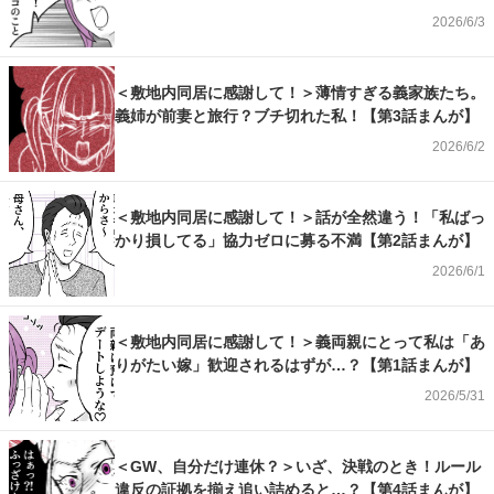
2026/6/3
＜敷地内同居に感謝して！＞薄情すぎる義家族たち。
義姉が前妻と旅行？ブチ切れた私！【第3話まんが】
2026/6/2
＜敷地内同居に感謝して！＞話が全然違う！「私ばっ
かり損してる」協力ゼロに募る不満【第2話まんが】
2026/6/1
＜敷地内同居に感謝して！＞義両親にとって私は「あ
りがたい嫁」歓迎されるはずが…？【第1話まんが】
2026/5/31
＜GW、自分だけ連休？＞いざ、決戦のとき！ルール
違反の証拠を揃え追い詰めると…？【第4話まんが】