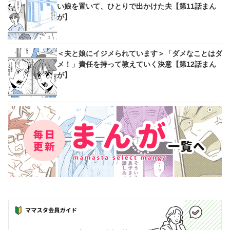
い娘を置いて、ひとりで出かけた夫【第11話まん
が】
＜夫と娘にイジメられています＞「ダメなことはダ
メ！」責任を持って教えていく決意【第12話まん
が】