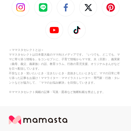
＜ママスタセレクトとは＞
ママスタセレクトは日本最大級のママ向けメディアです。「いつでも、どこでも、マ
マに寄り添う情報を」をコンセプトに、子育て情報からママ友、夫（旦那）、義実家
（義母、義父、義家族）の話、教育コラム、行政の育児支援、オリジナルまんがなど
を日々配信しています。
不安なとき・笑いたいとき・泣きたいとき・息抜きしたいときなど、ママの日常に寄
り添った記事をお届け！ママライター・ママイラストレーター・専門家・行政・タレ
ントなどが協力して、「ママのお悩み解決」を目指していきます。
※ママスタセレクト掲載の記事・写真・図表など無断転載を禁止します。