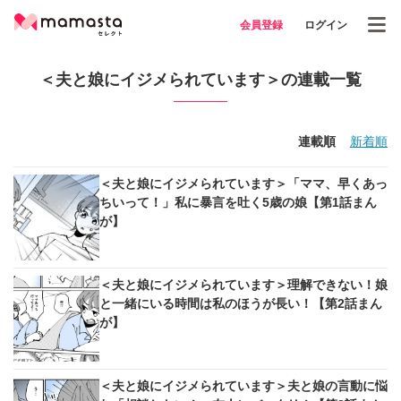
会員登録
ログイン
＜夫と娘にイジメられています＞の連載一覧
連載順
新着順
＜夫と娘にイジメられています＞「ママ、早くあっ
ちいって！」私に暴言を吐く5歳の娘【第1話まん
が】
＜夫と娘にイジメられています＞理解できない！娘
と一緒にいる時間は私のほうが長い！【第2話まん
が】
＜夫と娘にイジメられています＞夫と娘の言動に悩