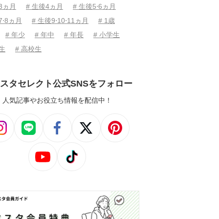
後3ヵ月
# 生後4ヵ月
# 生後5⋅6ヵ月
7⋅8ヵ月
# 生後9⋅10⋅11ヵ月
# 1歳
# 年少
# 年中
# 年長
# 小学生
学生
# 高校生
スタセレクト公式SNSをフォロー
人気記事やお役立ち情報を配信中！