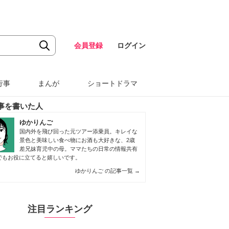
会員登録
ログイン
行事
まんが
ショートドラマ
事を書いた人
ゆかりんご
国内外を飛び回った元ツアー添乗員。キレイな
景色と美味しい食べ物にお酒も大好きな、2歳
差兄妹育児中の母。ママたちの日常の情報共有
でもお役に立てると嬉しいです。
ゆかりんご の記事一覧
→
注目ランキング