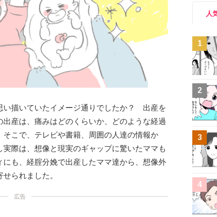
人
1
2
思い描いていたイメージ通りでしたか？ 出産を
の出産は、痛みはどのくらいか、どのような経過
。そこで、テレビや書籍、周囲の人達の情報か
3
し実際は、想像と現実のギャップに驚いたママも
ィにも、経腟分娩で出産したママ達から、想像外
寄せられました。
4
広告