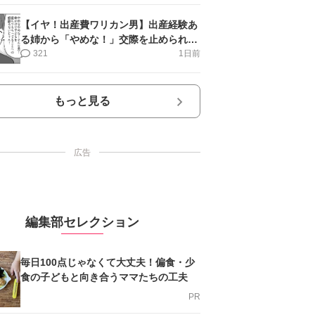
【イヤ！出産費ワリカン男】出産経験あ
る姉から「やめな！」交際を止められ＜
第12話＞#4コマ母道場
321
1日前
もっと見る
広告
編集部セレクション
毎日100点じゃなくて大丈夫！偏食・少
食の子どもと向き合うママたちの工夫
PR