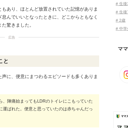
# 生
ともあり、ほとんど放置されていた記憶がありま
# 生後
ざ息んでいいとなったときに、どこからともなく
# 2歳
また驚きました。
# 中
広告
ママ
こと
た声に、便意にまつわるエピソードも多くありま
ら、陣痛始まってもLDRのトイレにこもっていた
に運ばれた。便意と思っていたのは赤ちゃんだっ