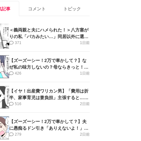
気記事
コメント
トピック
＜義両親と夫にハメられた！＞八方塞が
りの私「バカみたい…」同居以外に選択
肢がない【第5話まんが】
371
1日前
【ズーズーシー！2万で車かして？】な
ぜ私の味方しないの？母ならきっと！＜
第17話＞#4コマ母道場
426
1日前
【イヤ！出産費ワリカン男】「費用は折
半、家事育児は妻負担」主張すると…＜
第11話＞#4コマ母道場
516
2日前
【ズーズーシー！2万で車かして？】夫
に愚痴るドン引き「ありえないよ！」＜
第16話＞#4コマ母道場
279
2日前