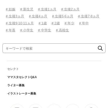
# 妊娠
# 新生児
# 生後1ヵ月
# 生後2ヵ月
# 生後3ヵ月
# 生後4ヵ月
# 生後5⋅6ヵ月
# 生後7⋅8ヵ月
# 生後9⋅10⋅11ヵ月
# 1歳
# 2歳
# 年少
# 年中
# 年長
# 小学生
# 中学生
# 高校生
セレクト
ママスタセレクトQ&A
ライター募集
イラストレーター募集