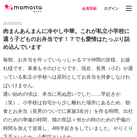
会員登録
ログイン
2020/03/31
肉まんあんまんに冷やし中華。これが私立小学校に
通う子どものお弁当です！？でも愛情はたっぷり詰
め込んでいます
毎朝、お弁当を作っていらっしゃるママ仲間の皆様、お疲
れ様です。筆者もそのひとりです。現在、長男（小2）が通
っている私立小学校へは原則としてお弁当を持参しなけれ
ばいけません。
通い始めの頃は、本当に死ぬ思いでした……早起きが
（笑）。小学校は自宅から少し離れた場所にあるため、朝
食とお弁当（長男のついでに家族3名分）を作る時間、出社
のための準備の時間、猫の世話＋何かの時のための予備の
時間を加えて逆算し、4時半起きをしていました。やりくり
下手というか、心配症というか。