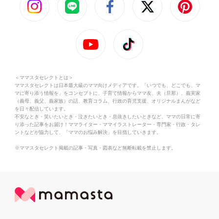
＜ママスタセレクトとは＞
ママスタセレクトは日本最大級のママ向けメディアです。「いつでも、どこでも、マ
マに寄り添う情報を」をコンセプトに、子育て情報からママ友、夫（旦那）、義実家
（義母、義父、義家族）の話、教育コラム、行政の育児支援、オリジナルまんがなど
を日々配信しています。
不安なとき・笑いたいとき・泣きたいとき・息抜きしたいときなど、ママの日常に寄
り添った記事をお届け！ママライター・ママイラストレーター・専門家・行政・タレ
ントなどが協力して、「ママのお悩み解決」を目指していきます。
※ママスタセレクト掲載の記事・写真・図表など無断転載を禁止します。