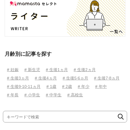
月齢別に記事を探す
# 妊娠
# 新生児
# 生後1ヵ月
# 生後2ヵ月
# 生後3ヵ月
# 生後4ヵ月
# 生後5⋅6ヵ月
# 生後7⋅8ヵ月
# 生後9⋅10⋅11ヵ月
# 1歳
# 2歳
# 年少
# 年中
# 年長
# 小学生
# 中学生
# 高校生