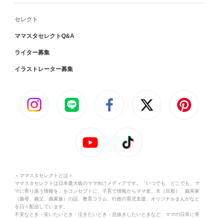
セレクト
ママスタセレクトQ&A
ライター募集
イラストレーター募集
＜ママスタセレクトとは＞
ママスタセレクトは日本最大級のママ向けメディアです。「いつでも、どこでも、マ
マに寄り添う情報を」をコンセプトに、子育て情報からママ友、夫（旦那）、義実家
（義母、義父、義家族）の話、教育コラム、行政の育児支援、オリジナルまんがなど
を日々配信しています。
不安なとき・笑いたいとき・泣きたいとき・息抜きしたいときなど、ママの日常に寄