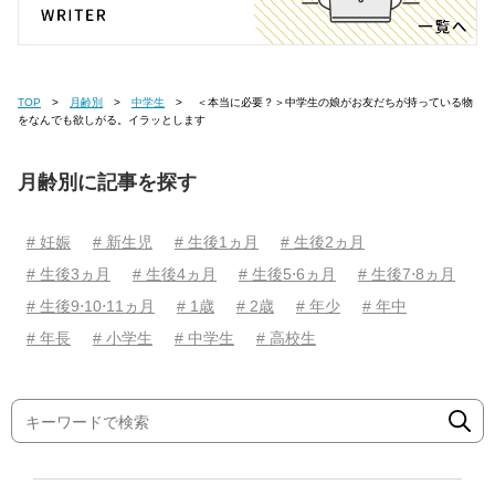
TOP
月齢別
中学生
＜本当に必要？＞中学生の娘がお友だちが持っている物
をなんでも欲しがる。イラッとします
月齢別に記事を探す
# 妊娠
# 新生児
# 生後1ヵ月
# 生後2ヵ月
# 生後3ヵ月
# 生後4ヵ月
# 生後5⋅6ヵ月
# 生後7⋅8ヵ月
# 生後9⋅10⋅11ヵ月
# 1歳
# 2歳
# 年少
# 年中
# 年長
# 小学生
# 中学生
# 高校生