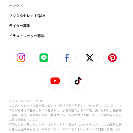
セレクト
ママスタセレクトQ&A
ライター募集
イラストレーター募集
＜ママスタセレクトとは＞
ママスタセレクトは日本最大級のママ向けメディアです。「いつでも、どこでも、マ
マに寄り添う情報を」をコンセプトに、子育て情報からママ友、夫（旦那）、義実家
（義母、義父、義家族）の話、教育コラム、行政の育児支援、オリジナルまんがなど
を日々配信しています。
不安なとき・笑いたいとき・泣きたいとき・息抜きしたいときなど、ママの日常に寄
り添った記事をお届け！ママライター・ママイラストレーター・専門家・行政・タレ