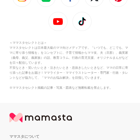
＜ママスタセレクトとは＞
ママスタセレクトは日本最大級のママ向けメディアです。「いつでも、どこでも、マ
マに寄り添う情報を」をコンセプトに、子育て情報からママ友、夫（旦那）、義実家
（義母、義父、義家族）の話、教育コラム、行政の育児支援、オリジナルまんがなど
を日々配信しています。
不安なとき・笑いたいとき・泣きたいとき・息抜きしたいときなど、ママの日常に寄
り添った記事をお届け！ママライター・ママイラストレーター・専門家・行政・タレ
ントなどが協力して、「ママのお悩み解決」を目指していきます。
※ママスタセレクト掲載の記事・写真・図表など無断転載を禁止します。
ママスタについて