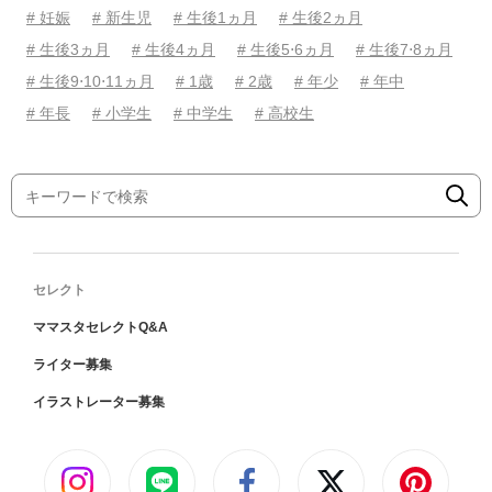
# 妊娠
# 新生児
# 生後1ヵ月
# 生後2ヵ月
# 生後3ヵ月
# 生後4ヵ月
# 生後5⋅6ヵ月
# 生後7⋅8ヵ月
# 生後9⋅10⋅11ヵ月
# 1歳
# 2歳
# 年少
# 年中
# 年長
# 小学生
# 中学生
# 高校生
セレクト
ママスタセレクトQ&A
ライター募集
イラストレーター募集