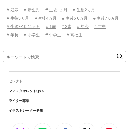
# 妊娠
# 新生児
# 生後1ヵ月
# 生後2ヵ月
# 生後3ヵ月
# 生後4ヵ月
# 生後5⋅6ヵ月
# 生後7⋅8ヵ月
# 生後9⋅10⋅11ヵ月
# 1歳
# 2歳
# 年少
# 年中
# 年長
# 小学生
# 中学生
# 高校生
セレクト
ママスタセレクトQ&A
ライター募集
イラストレーター募集