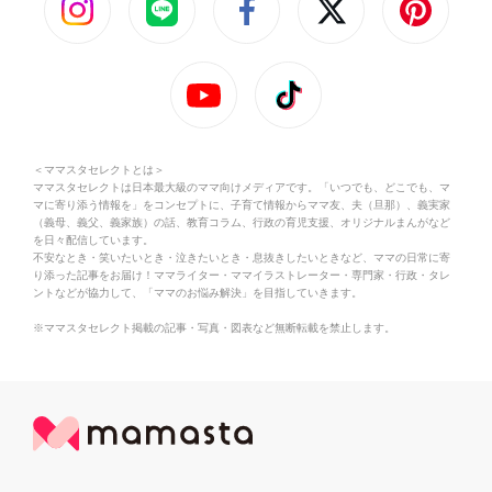
＜ママスタセレクトとは＞
ママスタセレクトは日本最大級のママ向けメディアです。「いつでも、どこでも、マ
マに寄り添う情報を」をコンセプトに、子育て情報からママ友、夫（旦那）、義実家
（義母、義父、義家族）の話、教育コラム、行政の育児支援、オリジナルまんがなど
を日々配信しています。
不安なとき・笑いたいとき・泣きたいとき・息抜きしたいときなど、ママの日常に寄
り添った記事をお届け！ママライター・ママイラストレーター・専門家・行政・タレ
ントなどが協力して、「ママのお悩み解決」を目指していきます。
※ママスタセレクト掲載の記事・写真・図表など無断転載を禁止します。