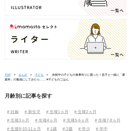
TOP
まんが
子ども
休校中の子どもの食事作りに困った！息子と一緒に「家
庭科」の勉強にしてみたら…… #子どものごはん
月齢別に記事を探す
# 妊娠
# 新生児
# 生後1ヵ月
# 生後2ヵ月
# 生後3ヵ月
# 生後4ヵ月
# 生後5⋅6ヵ月
# 生後7⋅8ヵ月
# 生後9⋅10⋅11ヵ月
# 1歳
# 2歳
# 年少
# 年中