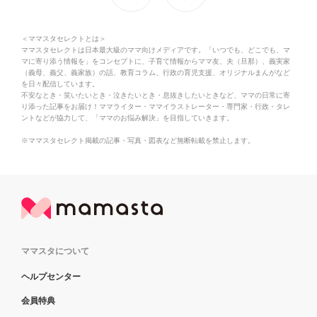
＜ママスタセレクトとは＞
ママスタセレクトは日本最大級のママ向けメディアです。「いつでも、どこでも、マ
マに寄り添う情報を」をコンセプトに、子育て情報からママ友、夫（旦那）、義実家
（義母、義父、義家族）の話、教育コラム、行政の育児支援、オリジナルまんがなど
を日々配信しています。
不安なとき・笑いたいとき・泣きたいとき・息抜きしたいときなど、ママの日常に寄
り添った記事をお届け！ママライター・ママイラストレーター・専門家・行政・タレ
ントなどが協力して、「ママのお悩み解決」を目指していきます。
※ママスタセレクト掲載の記事・写真・図表など無断転載を禁止します。
ママスタについて
ヘルプセンター
会員特典