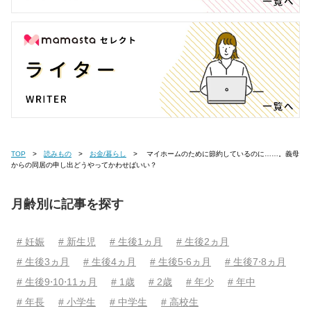
TOP
読みもの
お金/暮らし
マイホームのために節約しているのに……。義母
からの同居の申し出どうやってかわせばいい？
月齢別に記事を探す
# 妊娠
# 新生児
# 生後1ヵ月
# 生後2ヵ月
# 生後3ヵ月
# 生後4ヵ月
# 生後5⋅6ヵ月
# 生後7⋅8ヵ月
# 生後9⋅10⋅11ヵ月
# 1歳
# 2歳
# 年少
# 年中
# 年長
# 小学生
# 中学生
# 高校生