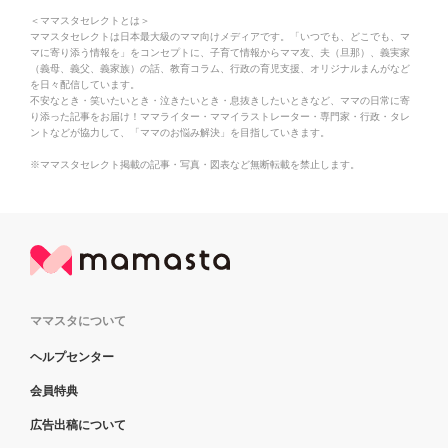
＜ママスタセレクトとは＞
ママスタセレクトは日本最大級のママ向けメディアです。「いつでも、どこでも、マ
マに寄り添う情報を」をコンセプトに、子育て情報からママ友、夫（旦那）、義実家
（義母、義父、義家族）の話、教育コラム、行政の育児支援、オリジナルまんがなど
を日々配信しています。
不安なとき・笑いたいとき・泣きたいとき・息抜きしたいときなど、ママの日常に寄
り添った記事をお届け！ママライター・ママイラストレーター・専門家・行政・タレ
ントなどが協力して、「ママのお悩み解決」を目指していきます。
※ママスタセレクト掲載の記事・写真・図表など無断転載を禁止します。
ママスタについて
ヘルプセンター
会員特典
広告出稿について