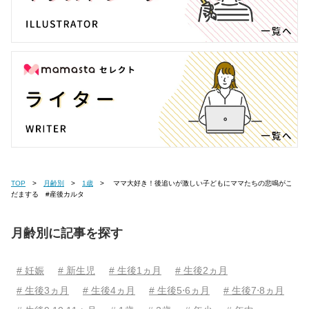
TOP
月齢別
1歳
ママ大好き！後追いが激しい子どもにママたちの悲鳴がこ
だまする #産後カルタ
月齢別に記事を探す
# 妊娠
# 新生児
# 生後1ヵ月
# 生後2ヵ月
# 生後3ヵ月
# 生後4ヵ月
# 生後5⋅6ヵ月
# 生後7⋅8ヵ月