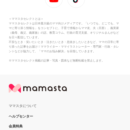
＜ママスタセレクトとは＞
ママスタセレクトは日本最大級のママ向けメディアです。「いつでも、どこでも、マ
マに寄り添う情報を」をコンセプトに、子育て情報からママ友、夫（旦那）、義実家
（義母、義父、義家族）の話、教育コラム、行政の育児支援、オリジナルまんがなど
を日々配信しています。
不安なとき・笑いたいとき・泣きたいとき・息抜きしたいときなど、ママの日常に寄
り添った記事をお届け！ママライター・ママイラストレーター・専門家・行政・タレ
ントなどが協力して、「ママのお悩み解決」を目指していきます。
※ママスタセレクト掲載の記事・写真・図表など無断転載を禁止します。
ママスタについて
ヘルプセンター
会員特典