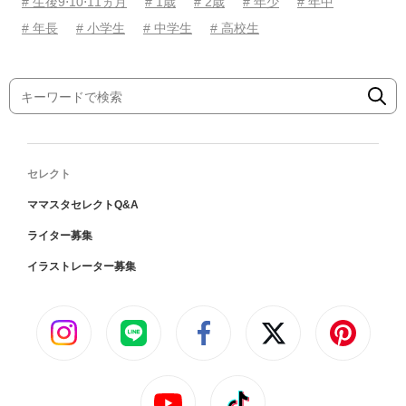
# 生後9⋅10⋅11ヵ月
# 1歳
# 2歳
# 年少
# 年中
# 年長
# 小学生
# 中学生
# 高校生
セレクト
ママスタセレクトQ&A
ライター募集
イラストレーター募集