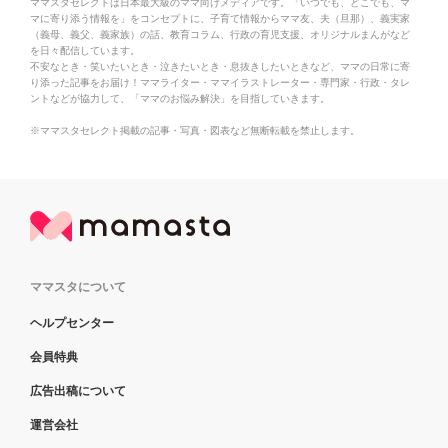
ママスタセレクトは日本最大級のママ向けメディアです。「いつでも、どこでも、マ
マに寄り添う情報を」をコンセプトに、子育て情報からママ友、夫（旦那）、義実家
（義母、義父、義家族）の話、教育コラム、行政の育児支援、オリジナルまんがなど
を日々配信しています。
不安なとき・笑いたいとき・泣きたいとき・息抜きしたいときなど、ママの日常に寄
り添った記事をお届け！ママライター・ママイラストレーター・専門家・行政・タレ
ントなどが協力して、「ママのお悩み解決」を目指していきます。
※ママスタセレクト掲載の記事・写真・図表など無断転載を禁止します。
ママスタについて
ヘルプセンター
会員特典
広告出稿について
運営会社