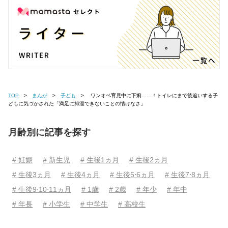
TOP
まんが
子ども
ワンオペ育児中に下痢……！トイレにまで後追いする子
どもに気づかされた「満足に排泄できないことの情けなさ」
月齢別に記事を探す
# 妊娠
# 新生児
# 生後1ヵ月
# 生後2ヵ月
# 生後3ヵ月
# 生後4ヵ月
# 生後5⋅6ヵ月
# 生後7⋅8ヵ月
# 生後9⋅10⋅11ヵ月
# 1歳
# 2歳
# 年少
# 年中
# 年長
# 小学生
# 中学生
# 高校生