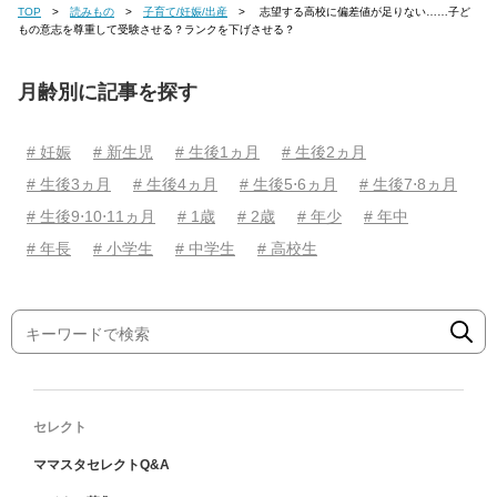
TOP
読みもの
子育て/妊娠/出産
志望する高校に偏差値が足りない……子ど
もの意志を尊重して受験させる？ランクを下げさせる？
月齢別に記事を探す
# 妊娠
# 新生児
# 生後1ヵ月
# 生後2ヵ月
# 生後3ヵ月
# 生後4ヵ月
# 生後5⋅6ヵ月
# 生後7⋅8ヵ月
# 生後9⋅10⋅11ヵ月
# 1歳
# 2歳
# 年少
# 年中
# 年長
# 小学生
# 中学生
# 高校生
セレクト
ママスタセレクトQ&A