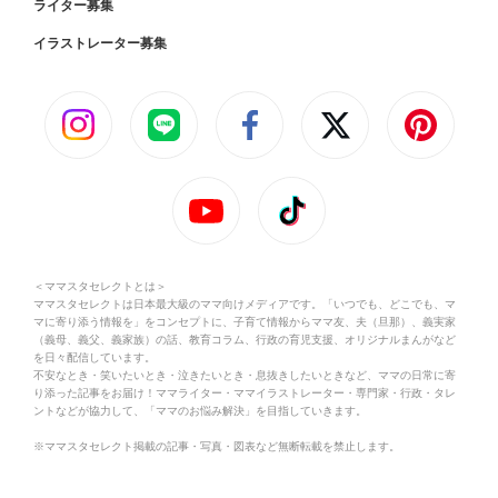
ライター募集
イラストレーター募集
＜ママスタセレクトとは＞
ママスタセレクトは日本最大級のママ向けメディアです。「いつでも、どこでも、マ
マに寄り添う情報を」をコンセプトに、子育て情報からママ友、夫（旦那）、義実家
（義母、義父、義家族）の話、教育コラム、行政の育児支援、オリジナルまんがなど
を日々配信しています。
不安なとき・笑いたいとき・泣きたいとき・息抜きしたいときなど、ママの日常に寄
り添った記事をお届け！ママライター・ママイラストレーター・専門家・行政・タレ
ントなどが協力して、「ママのお悩み解決」を目指していきます。
※ママスタセレクト掲載の記事・写真・図表など無断転載を禁止します。