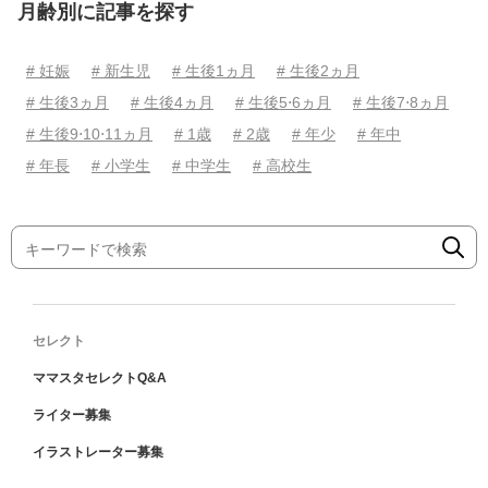
月齢別に記事を探す
# 妊娠
# 新生児
# 生後1ヵ月
# 生後2ヵ月
# 生後3ヵ月
# 生後4ヵ月
# 生後5⋅6ヵ月
# 生後7⋅8ヵ月
# 生後9⋅10⋅11ヵ月
# 1歳
# 2歳
# 年少
# 年中
# 年長
# 小学生
# 中学生
# 高校生
セレクト
ママスタセレクトQ&A
ライター募集
イラストレーター募集