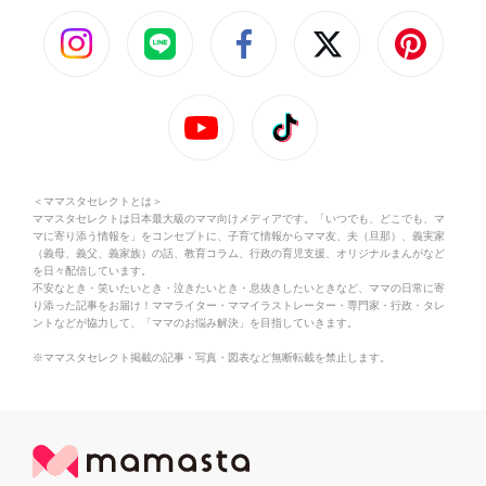
＜ママスタセレクトとは＞
ママスタセレクトは日本最大級のママ向けメディアです。「いつでも、どこでも、マ
マに寄り添う情報を」をコンセプトに、子育て情報からママ友、夫（旦那）、義実家
（義母、義父、義家族）の話、教育コラム、行政の育児支援、オリジナルまんがなど
を日々配信しています。
不安なとき・笑いたいとき・泣きたいとき・息抜きしたいときなど、ママの日常に寄
り添った記事をお届け！ママライター・ママイラストレーター・専門家・行政・タレ
ントなどが協力して、「ママのお悩み解決」を目指していきます。
※ママスタセレクト掲載の記事・写真・図表など無断転載を禁止します。