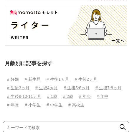
月齢別に記事を探す
# 妊娠
# 新生児
# 生後1ヵ月
# 生後2ヵ月
# 生後3ヵ月
# 生後4ヵ月
# 生後5⋅6ヵ月
# 生後7⋅8ヵ月
# 生後9⋅10⋅11ヵ月
# 1歳
# 2歳
# 年少
# 年中
# 年長
# 小学生
# 中学生
# 高校生