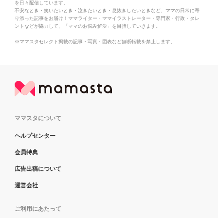
を日々配信しています。
不安なとき・笑いたいとき・泣きたいとき・息抜きしたいときなど、ママの日常に寄
り添った記事をお届け！ママライター・ママイラストレーター・専門家・行政・タレ
ントなどが協力して、「ママのお悩み解決」を目指していきます。
※ママスタセレクト掲載の記事・写真・図表など無断転載を禁止します。
ママスタについて
ヘルプセンター
会員特典
広告出稿について
運営会社
ご利用にあたって