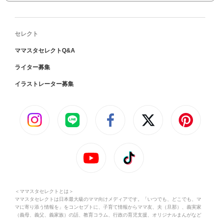
セレクト
ママスタセレクトQ&A
ライター募集
イラストレーター募集
＜ママスタセレクトとは＞
ママスタセレクトは日本最大級のママ向けメディアです。「いつでも、どこでも、マ
マに寄り添う情報を」をコンセプトに、子育て情報からママ友、夫（旦那）、義実家
（義母、義父、義家族）の話、教育コラム、行政の育児支援、オリジナルまんがなど