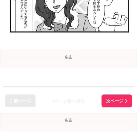
広告
1ページ目へ戻る
広告