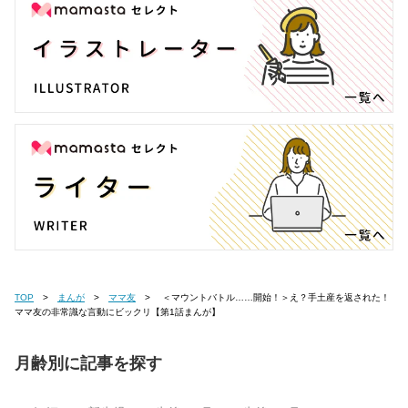
TOP
まんが
ママ友
＜マウントバトル……開始！＞え？手土産を返された！
ママ友の非常識な言動にビックリ【第1話まんが】
月齢別に記事を探す