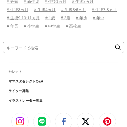
# 妊娠
# 新生児
# 生後1ヵ月
# 生後2ヵ月
# 生後3ヵ月
# 生後4ヵ月
# 生後5⋅6ヵ月
# 生後7⋅8ヵ月
# 生後9⋅10⋅11ヵ月
# 1歳
# 2歳
# 年少
# 年中
# 年長
# 小学生
# 中学生
# 高校生
セレクト
ママスタセレクトQ&A
ライター募集
イラストレーター募集