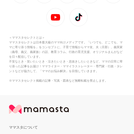
＜ママスタセレクトとは＞
ママスタセレクトは日本最大級のママ向けメディアです。「いつでも、どこでも、マ
マに寄り添う情報を」をコンセプトに、子育て情報からママ友、夫（旦那）、義実家
（義母、義父、義家族）の話、教育コラム、行政の育児支援、オリジナルまんがなど
を日々配信しています。
不安なとき・笑いたいとき・泣きたいとき・息抜きしたいときなど、ママの日常に寄
り添った記事をお届け！ママライター・ママイラストレーター・専門家・行政・タレ
ントなどが協力して、「ママのお悩み解決」を目指していきます。
※ママスタセレクト掲載の記事・写真・図表など無断転載を禁止します。
ママスタについて