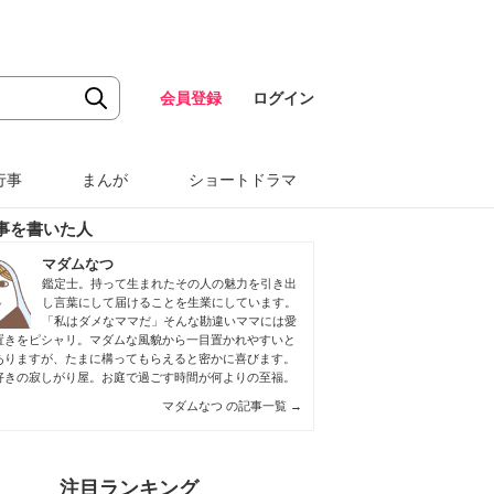
会員登録
ログイン
行事
まんが
ショートドラマ
事を書いた人
マダムなつ
鑑定士。持って生まれたその人の魅力を引き出
し言葉にして届けることを生業にしています。
「私はダメなママだ」そんな勘違いママには愛
置きをピシャリ。マダムな風貌から一目置かれやすいと
ありますが、たまに構ってもらえると密かに喜びます。
好きの寂しがり屋。お庭で過ごす時間が何よりの至福。
マダムなつ の記事一覧
→
注目ランキング