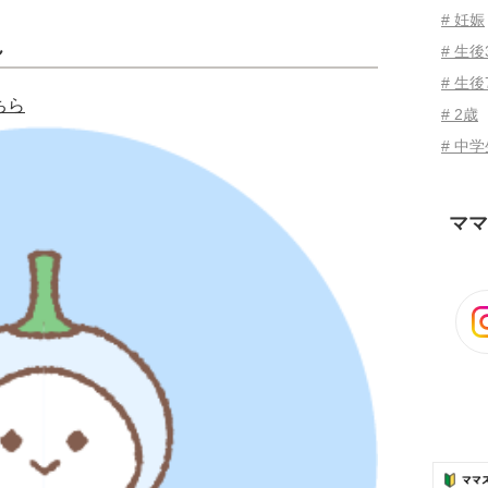
# 妊娠
ん
# 生
# 生後
ちら
# 2歳
# 中
ママ