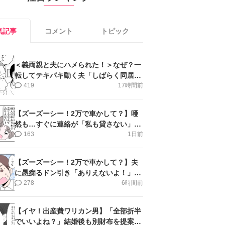
気記事
コメント
トピック
＜義両親と夫にハメられた！＞なぜ？一
転してテキパキ動く夫「しばらく同居」
提案され【第4話まんが】
419
17時間前
【ズーズーシー！2万で車かして？】唖
然も…すぐに連絡が「私も貸さない」＜
第15話＞#4コマ母道場
163
1日前
【ズーズーシー！2万で車かして？】夫
に愚痴るドン引き「ありえないよ！」＜
第16話＞#4コマ母道場
278
6時間前
【イヤ！出産費ワリカン男】「全部折半
でいいよね？」結婚後も別財布を提案＜