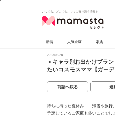
`
いつでも、どこでも、ママに寄り添う情報を
新着
人気企画
家族
2023/08/28
＜キャラ別お出かけプラン
たいコスモスママ【ガーデ
前話へ戻る
連
待ちに待った夏休み！ 帰省や旅行
予定しているご家庭も多いことでし