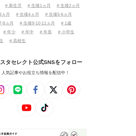
# 新生児
# 生後1ヵ月
# 生後2ヵ月
後3ヵ月
# 生後4ヵ月
# 生後5⋅6ヵ月
7⋅8ヵ月
# 生後9⋅10⋅11ヵ月
# 1歳
# 年少
# 年中
# 年長
# 小学生
学生
# 高校生
スタセレクト公式SNSをフォロー
人気記事やお役立ち情報を配信中！