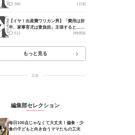
第10話＞#4コマ母道場
388
1日前
【イヤ！出産費ワリカン男】「費用は折
半、家事育児は妻負担」主張すると…＜
第11話＞#4コマ母道場
512
5時間前
もっと見る
広告
編集部セレクション
毎日100点じゃなくて大丈夫！偏食・少
食の子どもと向き合うママたちの工夫