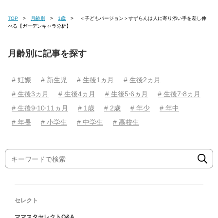
TOP
月齢別
1歳
＜子どもバージョン＞すずらんは人に寄り添い手を差し伸
べる【ガーデンキャラ分析】
月齢別に記事を探す
# 妊娠
# 新生児
# 生後1ヵ月
# 生後2ヵ月
# 生後3ヵ月
# 生後4ヵ月
# 生後5⋅6ヵ月
# 生後7⋅8ヵ月
# 生後9⋅10⋅11ヵ月
# 1歳
# 2歳
# 年少
# 年中
# 年長
# 小学生
# 中学生
# 高校生
セレクト
ママスタセレクトQ&A