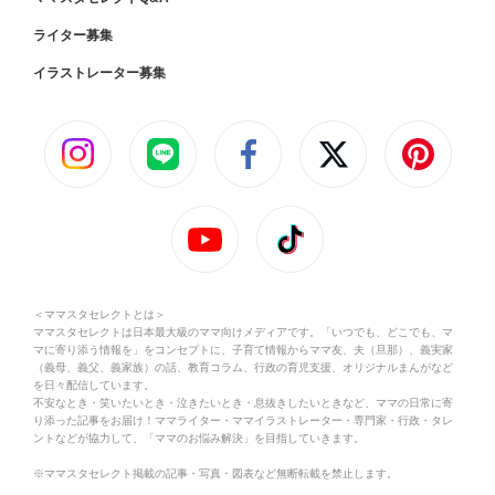
ライター募集
イラストレーター募集
＜ママスタセレクトとは＞
ママスタセレクトは日本最大級のママ向けメディアです。「いつでも、どこでも、マ
マに寄り添う情報を」をコンセプトに、子育て情報からママ友、夫（旦那）、義実家
（義母、義父、義家族）の話、教育コラム、行政の育児支援、オリジナルまんがなど
を日々配信しています。
不安なとき・笑いたいとき・泣きたいとき・息抜きしたいときなど、ママの日常に寄
り添った記事をお届け！ママライター・ママイラストレーター・専門家・行政・タレ
ントなどが協力して、「ママのお悩み解決」を目指していきます。
※ママスタセレクト掲載の記事・写真・図表など無断転載を禁止します。