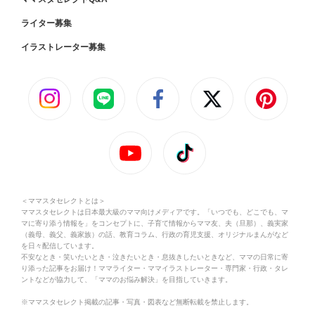
ライター募集
イラストレーター募集
＜ママスタセレクトとは＞
ママスタセレクトは日本最大級のママ向けメディアです。「いつでも、どこでも、マ
マに寄り添う情報を」をコンセプトに、子育て情報からママ友、夫（旦那）、義実家
（義母、義父、義家族）の話、教育コラム、行政の育児支援、オリジナルまんがなど
を日々配信しています。
不安なとき・笑いたいとき・泣きたいとき・息抜きしたいときなど、ママの日常に寄
り添った記事をお届け！ママライター・ママイラストレーター・専門家・行政・タレ
ントなどが協力して、「ママのお悩み解決」を目指していきます。
※ママスタセレクト掲載の記事・写真・図表など無断転載を禁止します。