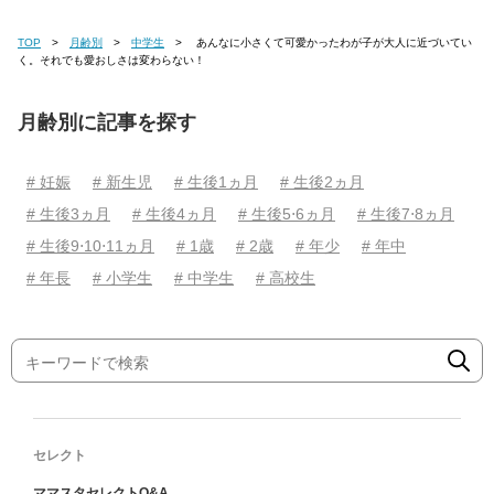
TOP
月齢別
中学生
あんなに小さくて可愛かったわが子が大人に近づいてい
く。それでも愛おしさは変わらない！
月齢別に記事を探す
# 妊娠
# 新生児
# 生後1ヵ月
# 生後2ヵ月
# 生後3ヵ月
# 生後4ヵ月
# 生後5⋅6ヵ月
# 生後7⋅8ヵ月
# 生後9⋅10⋅11ヵ月
# 1歳
# 2歳
# 年少
# 年中
# 年長
# 小学生
# 中学生
# 高校生
セレクト
ママスタセレクトQ&A