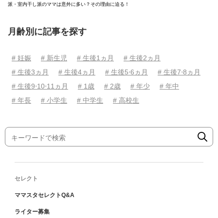
派・室内干し派のママは意外に多い？その理由に迫る！
月齢別に記事を探す
# 妊娠
# 新生児
# 生後1ヵ月
# 生後2ヵ月
# 生後3ヵ月
# 生後4ヵ月
# 生後5⋅6ヵ月
# 生後7⋅8ヵ月
# 生後9⋅10⋅11ヵ月
# 1歳
# 2歳
# 年少
# 年中
# 年長
# 小学生
# 中学生
# 高校生
セレクト
ママスタセレクトQ&A
ライター募集