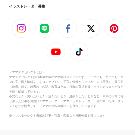
イラストレーター募集
＜ママスタセレクトとは＞
ママスタセレクトは日本最大級のママ向けメディアです。「いつでも、どこでも、マ
マに寄り添う情報を」をコンセプトに、子育て情報からママ友、夫（旦那）、義実家
（義母、義父、義家族）の話、教育コラム、行政の育児支援、オリジナルまんがなど
を日々配信しています。
不安なとき・笑いたいとき・泣きたいとき・息抜きしたいときなど、ママの日常に寄
り添った記事をお届け！ママライター・ママイラストレーター・専門家・行政・タレ
ントなどが協力して、「ママのお悩み解決」を目指していきます。
※ママスタセレクト掲載の記事・写真・図表など無断転載を禁止します。