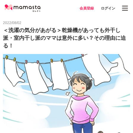
会員登録
ログイン
2022/08/02
＜洗濯の気分があがる＞乾燥機があっても外干し
派・室内干し派のママは意外に多い？その理由に迫
る！