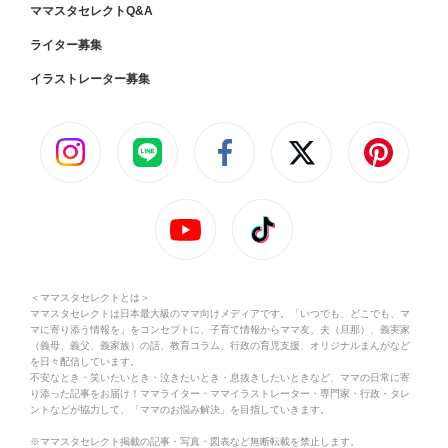
ママスタセレクトQ&A
ライター募集
イラストレーター募集
＜ママスタセレクトとは＞
ママスタセレクトは日本最大級のママ向けメディアです。「いつでも、どこでも、マ
マに寄り添う情報を」をコンセプトに、子育て情報からママ友、夫（旦那）、義実家
（義母、義父、義家族）の話、教育コラム、行政の育児支援、オリジナルまんがなど
を日々配信しています。
不安なとき・笑いたいとき・泣きたいとき・息抜きしたいときなど、ママの日常に寄
り添った記事をお届け！ママライター・ママイラストレーター・専門家・行政・タレ
ントなどが協力して、「ママのお悩み解決」を目指していきます。
※ママスタセレクト掲載の記事・写真・図表など無断転載を禁止します。