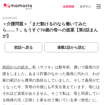
会員登録
ログイン
2023/01/04
＜介護問題＞「まだ動けるのなら働いてみた
ら……？」もうすぐ70歳の母への提案【第2話まん
が】
前話へ戻る
連載1話から読む
前回からの続き。
私（サツキ）は数年前、通いで義母の介
護をしました。あまり貯蓄のなかった義母に代わり、わが
家の家計から費用の負担もしていました。そして義母が亡
くなった今、実母の今後にも不安を覚えています。母には
それほど資産がありません。そこで私は、母と同居してい
る独身の兄（正樹）と家を出て働いている弟（智也）に、