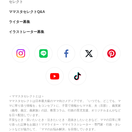
セレクト
ママスタセレクトQ&A
ライター募集
イラストレーター募集
＜ママスタセレクトとは＞
ママスタセレクトは日本最大級のママ向けメディアです。「いつでも、どこでも、マ
マに寄り添う情報を」をコンセプトに、子育て情報からママ友、夫（旦那）、義実家
（義母、義父、義家族）の話、教育コラム、行政の育児支援、オリジナルまんがなど
を日々配信しています。
不安なとき・笑いたいとき・泣きたいとき・息抜きしたいときなど、ママの日常に寄
り添った記事をお届け！ママライター・ママイラストレーター・専門家・行政・タレ
ントなどが協力して、「ママのお悩み解決」を目指していきます。