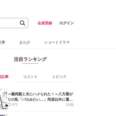
会員登録
ログイン
行事
まんが
ショートドラマ
注目ランキング
気記事
コメント
トピック
＜義両親と夫にハメられた！＞八方塞が
りの私「バカみたい…」同居以外に選択
肢がない【第5話まんが】
371
1日前