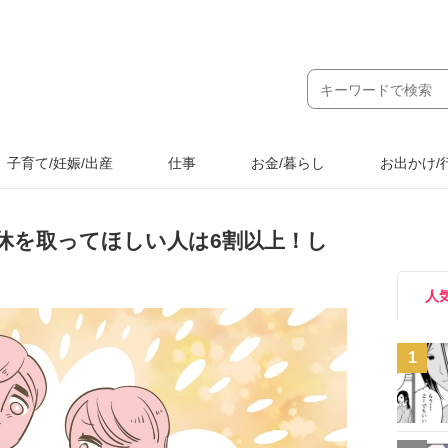
子育て/妊娠/出産
仕事
お金/暮らし
お出かけ/
休を取ってほしい人は6割以上！し
人
1