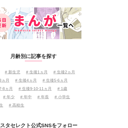
月齢別に記事を探す
# 新生児
# 生後1ヵ月
# 生後2ヵ月
後3ヵ月
# 生後4ヵ月
# 生後5⋅6ヵ月
7⋅8ヵ月
# 生後9⋅10⋅11ヵ月
# 1歳
# 年少
# 年中
# 年長
# 小学生
学生
# 高校生
スタセレクト公式SNSをフォロー