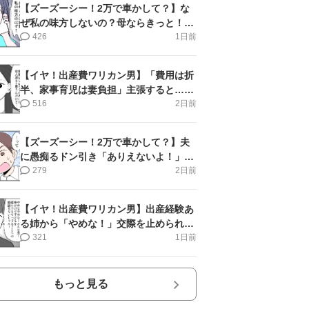
【ズーズーシー！2万で車かして？】な
ぜ私の味方しないの？母ならきっと！＜
第17話＞#4コマ母道場
426
1日前
【イヤ！出産費ワリカン男】「費用は折
半、家事育児は妻負担」主張すると…＜
第11話＞#4コマ母道場
516
2日前
【ズーズーシー！2万で車かして？】夫
に愚痴るドン引き「ありえないよ！」＜
第16話＞#4コマ母道場
279
2日前
【イヤ！出産費ワリカン男】出産経験あ
る姉から「やめな！」交際を止められ＜
第12話＞#4コマ母道場
321
1日前
もっと見る