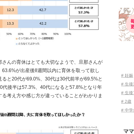
那さんの育休はとても大切なようで、旦那さんが
63.6%が出産後8週間以内に育休を取って欲し
# 妊娠
20代が69.0%、30代は30代前半が69.5%と
# 生
代後半は57.3%、40代になると57.8%となり年
# 生後
する考え方や感じ方が違っていることがわかりま
# 2歳
# 中
ママ