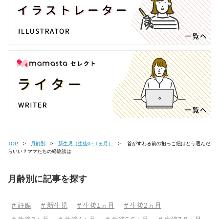
TOP
月齢別
新生児（生後0～1ヵ月）
首がすわる前の抱っこ紐はどう選んだ
らいい？ママたちの経験談は
月齢別に記事を探す
# 妊娠
# 新生児
# 生後1ヵ月
# 生後2ヵ月