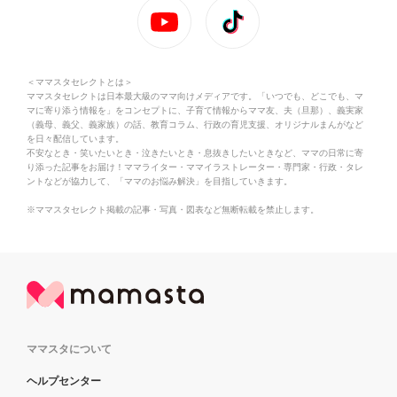
＜ママスタセレクトとは＞
ママスタセレクトは日本最大級のママ向けメディアです。「いつでも、どこでも、マ
マに寄り添う情報を」をコンセプトに、子育て情報からママ友、夫（旦那）、義実家
（義母、義父、義家族）の話、教育コラム、行政の育児支援、オリジナルまんがなど
を日々配信しています。
不安なとき・笑いたいとき・泣きたいとき・息抜きしたいときなど、ママの日常に寄
り添った記事をお届け！ママライター・ママイラストレーター・専門家・行政・タレ
ントなどが協力して、「ママのお悩み解決」を目指していきます。
※ママスタセレクト掲載の記事・写真・図表など無断転載を禁止します。
ママスタについて
ヘルプセンター