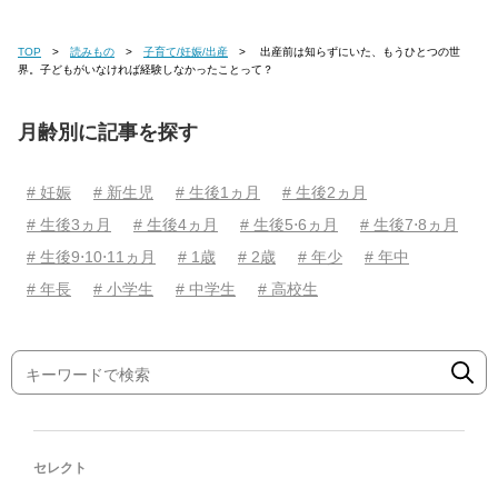
TOP
読みもの
子育て/妊娠/出産
出産前は知らずにいた、もうひとつの世
界。子どもがいなければ経験しなかったことって？
月齢別に記事を探す
# 妊娠
# 新生児
# 生後1ヵ月
# 生後2ヵ月
# 生後3ヵ月
# 生後4ヵ月
# 生後5⋅6ヵ月
# 生後7⋅8ヵ月
# 生後9⋅10⋅11ヵ月
# 1歳
# 2歳
# 年少
# 年中
# 年長
# 小学生
# 中学生
# 高校生
セレクト