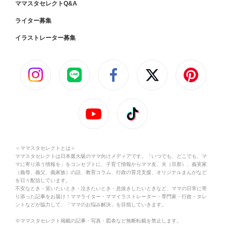
ママスタセレクトQ&A
ライター募集
イラストレーター募集
＜ママスタセレクトとは＞
ママスタセレクトは日本最大級のママ向けメディアです。「いつでも、どこでも、マ
マに寄り添う情報を」をコンセプトに、子育て情報からママ友、夫（旦那）、義実家
（義母、義父、義家族）の話、教育コラム、行政の育児支援、オリジナルまんがなど
を日々配信しています。
不安なとき・笑いたいとき・泣きたいとき・息抜きしたいときなど、ママの日常に寄
り添った記事をお届け！ママライター・ママイラストレーター・専門家・行政・タレ
ントなどが協力して、「ママのお悩み解決」を目指していきます。
※ママスタセレクト掲載の記事・写真・図表など無断転載を禁止します。