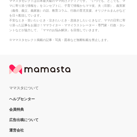
ママスタセレクトは日本最大級のママ向けメディアです。「いつでも、どこでも、マ
マに寄り添う情報を」をコンセプトに、子育て情報からママ友、夫（旦那）、義実家
（義母、義父、義家族）の話、教育コラム、行政の育児支援、オリジナルまんがなど
を日々配信しています。
不安なとき・笑いたいとき・泣きたいとき・息抜きしたいときなど、ママの日常に寄
り添った記事をお届け！ママライター・ママイラストレーター・専門家・行政・タレ
ントなどが協力して、「ママのお悩み解決」を目指していきます。
※ママスタセレクト掲載の記事・写真・図表など無断転載を禁止します。
ママスタについて
ヘルプセンター
会員特典
広告出稿について
運営会社