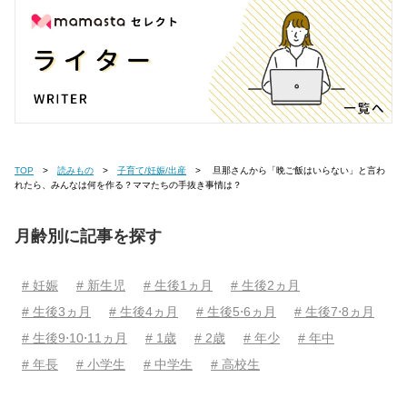
TOP
読みもの
子育て/妊娠/出産
旦那さんから「晩ご飯はいらない」と言わ
れたら、みんなは何を作る？ママたちの手抜き事情は？
月齢別に記事を探す
# 妊娠
# 新生児
# 生後1ヵ月
# 生後2ヵ月
# 生後3ヵ月
# 生後4ヵ月
# 生後5⋅6ヵ月
# 生後7⋅8ヵ月
# 生後9⋅10⋅11ヵ月
# 1歳
# 2歳
# 年少
# 年中
# 年長
# 小学生
# 中学生
# 高校生