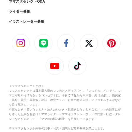
ママスタセレクトQ&A
ライター募集
イラストレーター募集
＜ママスタセレクトとは＞
ママスタセレクトは日本最大級のママ向けメディアです。「いつでも、どこでも、マ
マに寄り添う情報を」をコンセプトに、子育て情報からママ友、夫（旦那）、義実家
（義母、義父、義家族）の話、教育コラム、行政の育児支援、オリジナルまんがなど
を日々配信しています。
不安なとき・笑いたいとき・泣きたいとき・息抜きしたいときなど、ママの日常に寄
り添った記事をお届け！ママライター・ママイラストレーター・専門家・行政・タレ
ントなどが協力して、「ママのお悩み解決」を目指していきます。
※ママスタセレクト掲載の記事・写真・図表など無断転載を禁止します。