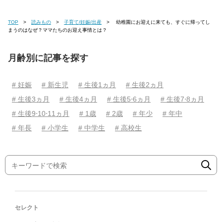
TOP
読みもの
子育て/妊娠/出産
幼稚園にお迎えに来ても、すぐに帰ってし
まうのはなぜ？ママたちのお迎え事情とは？
月齢別に記事を探す
# 妊娠
# 新生児
# 生後1ヵ月
# 生後2ヵ月
# 生後3ヵ月
# 生後4ヵ月
# 生後5⋅6ヵ月
# 生後7⋅8ヵ月
# 生後9⋅10⋅11ヵ月
# 1歳
# 2歳
# 年少
# 年中
# 年長
# 小学生
# 中学生
# 高校生
セレクト