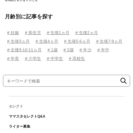
月齢別に記事を探す
# 妊娠
# 新生児
# 生後1ヵ月
# 生後2ヵ月
# 生後3ヵ月
# 生後4ヵ月
# 生後5⋅6ヵ月
# 生後7⋅8ヵ月
# 生後9⋅10⋅11ヵ月
# 1歳
# 2歳
# 年少
# 年中
# 年長
# 小学生
# 中学生
# 高校生
セレクト
ママスタセレクトQ&A
ライター募集