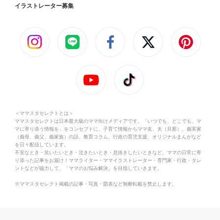
イラストレーター募集
＜ママスタセレクトとは＞
ママスタセレクトは日本最大級のママ向けメディアです。「いつでも、どこでも、マ
マに寄り添う情報を」をコンセプトに、子育て情報からママ友、夫（旦那）、義実家
（義母、義父、義家族）の話、教育コラム、行政の育児支援、オリジナルまんがなど
を日々配信しています。
不安なとき・笑いたいとき・泣きたいとき・息抜きしたいときなど、ママの日常に寄
り添った記事をお届け！ママライター・ママイラストレーター・専門家・行政・タレ
ントなどが協力して、「ママのお悩み解決」を目指していきます。
※ママスタセレクト掲載の記事・写真・図表など無断転載を禁止します。