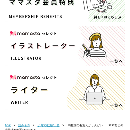
TOP
読みもの
子育て/妊娠/出産
幼稚園のお迎えがしんどい……ママ友との
世間話が苦手なママたち