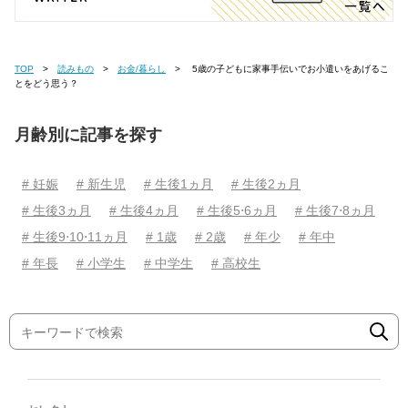
TOP
読みもの
お金/暮らし
5歳の子どもに家事手伝いでお小遣いをあげるこ
とをどう思う？
月齢別に記事を探す
# 妊娠
# 新生児
# 生後1ヵ月
# 生後2ヵ月
# 生後3ヵ月
# 生後4ヵ月
# 生後5⋅6ヵ月
# 生後7⋅8ヵ月
# 生後9⋅10⋅11ヵ月
# 1歳
# 2歳
# 年少
# 年中
# 年長
# 小学生
# 中学生
# 高校生