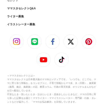
セレクト
ママスタセレクトQ&A
ライター募集
イラストレーター募集
＜ママスタセレクトとは＞
ママスタセレクトは日本最大級のママ向けメディアです。「いつでも、どこでも、マ
マに寄り添う情報を」をコンセプトに、子育て情報からママ友、夫（旦那）、義実家
（義母、義父、義家族）の話、教育コラム、行政の育児支援、オリジナルまんがなど
を日々配信しています。
不安なとき・笑いたいとき・泣きたいとき・息抜きしたいときなど、ママの日常に寄
り添った記事をお届け！ママライター・ママイラストレーター・専門家・行政・タレ
ントなどが協力して、「ママのお悩み解決」を目指していきます。