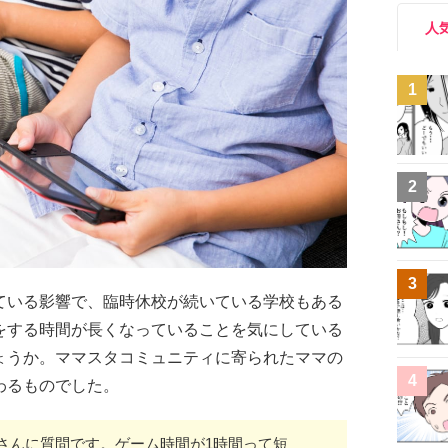
人
1
2
3
ている影響で、臨時休校が続いている学校もある
をする時間が長くなっていることを気にしている
ょうか。ママスタコミュニティに寄られたママの
4
わるものでした。
さんに質問です。ゲーム時間が1時間って短