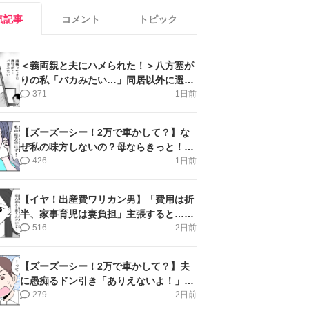
気記事
コメント
トピック
＜義両親と夫にハメられた！＞八方塞が
りの私「バカみたい…」同居以外に選択
肢がない【第5話まんが】
371
1日前
【ズーズーシー！2万で車かして？】な
ぜ私の味方しないの？母ならきっと！＜
第17話＞#4コマ母道場
426
1日前
【イヤ！出産費ワリカン男】「費用は折
半、家事育児は妻負担」主張すると…＜
第11話＞#4コマ母道場
516
2日前
【ズーズーシー！2万で車かして？】夫
に愚痴るドン引き「ありえないよ！」＜
第16話＞#4コマ母道場
279
2日前