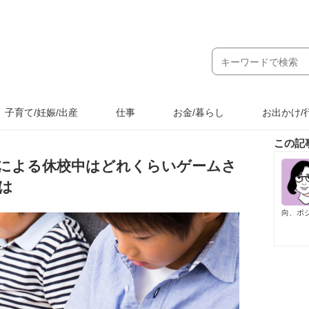
子育て/妊娠/出産
仕事
お金/暮らし
お出かけ/
この記
による休校中はどれくらいゲームさ
は
向、ポ