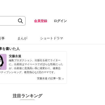
会員登録
ログイン
行事
まんが
ショートドラマ
事を書いた人
安藤永遠
編集プロダクション、出版社を経てライター
に。出産前はマイペースでずぼらな性格だった
が、出産後に意識高い系に様変わり。健康志
ジティブシンキング、教育熱心な1児のママです。
安藤永遠 の記事一覧
→
注目ランキング