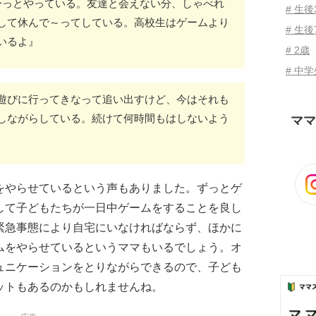
ーっとやっている。友達と会えない分、しゃべれ
# 生
して休んで～ってしている。高校生はゲームより
# 生後
ているよ』
# 2歳
# 中
遊びに行ってきなって追い出すけど、今はそれも
しながらしている。続けて何時間もはしないよう
ママ
をやらせているという声もありました。ずっとゲ
して子どもたちが一日中ゲームをすることを良し
緊急事態により自宅にいなければならず、ほかに
ムをやらせているというママもいるでしょう。オ
ュニケーションをとりながらできるので、子ども
ットもあるのかもしれませんね。