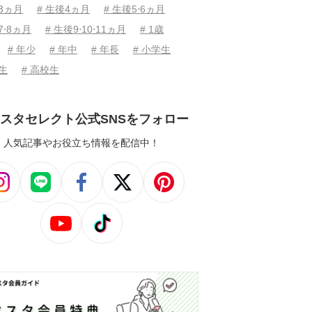
後3ヵ月
# 生後4ヵ月
# 生後5⋅6ヵ月
7⋅8ヵ月
# 生後9⋅10⋅11ヵ月
# 1歳
# 年少
# 年中
# 年長
# 小学生
学生
# 高校生
スタセレクト公式SNSをフォロー
人気記事やお役立ち情報を配信中！