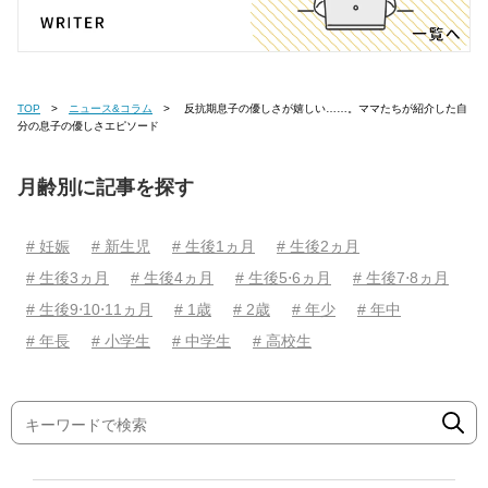
TOP
ニュース&コラム
反抗期息子の優しさが嬉しい……。ママたちが紹介した自
分の息子の優しさエピソード
月齢別に記事を探す
# 妊娠
# 新生児
# 生後1ヵ月
# 生後2ヵ月
# 生後3ヵ月
# 生後4ヵ月
# 生後5⋅6ヵ月
# 生後7⋅8ヵ月
# 生後9⋅10⋅11ヵ月
# 1歳
# 2歳
# 年少
# 年中
# 年長
# 小学生
# 中学生
# 高校生