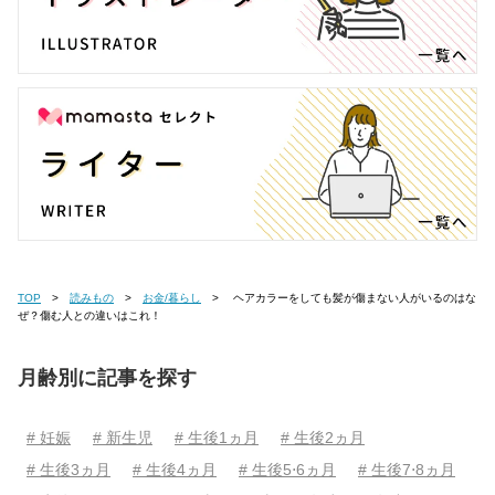
TOP
読みもの
お金/暮らし
ヘアカラーをしても髪が傷まない人がいるのはな
ぜ？傷む人との違いはこれ！
月齢別に記事を探す
# 妊娠
# 新生児
# 生後1ヵ月
# 生後2ヵ月
# 生後3ヵ月
# 生後4ヵ月
# 生後5⋅6ヵ月
# 生後7⋅8ヵ月