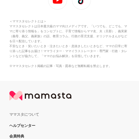
＜ママスタセレクトとは＞
ママスタセレクトは日本最大級のママ向けメディアです。「いつでも、どこでも、マ
マに寄り添う情報を」をコンセプトに、子育て情報からママ友、夫（旦那）、義実家
（義母、義父、義家族）の話、教育コラム、行政の育児支援、オリジナルまんがなど
を日々配信しています。
不安なとき・笑いたいとき・泣きたいとき・息抜きしたいときなど、ママの日常に寄
り添った記事をお届け！ママライター・ママイラストレーター・専門家・行政・タレ
ントなどが協力して、「ママのお悩み解決」を目指していきます。
※ママスタセレクト掲載の記事・写真・図表など無断転載を禁止します。
ママスタについて
ヘルプセンター
会員特典