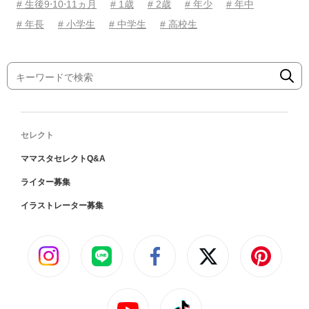
# 生後9⋅10⋅11ヵ月
# 1歳
# 2歳
# 年少
# 年中
# 年長
# 小学生
# 中学生
# 高校生
セレクト
ママスタセレクトQ&A
ライター募集
イラストレーター募集