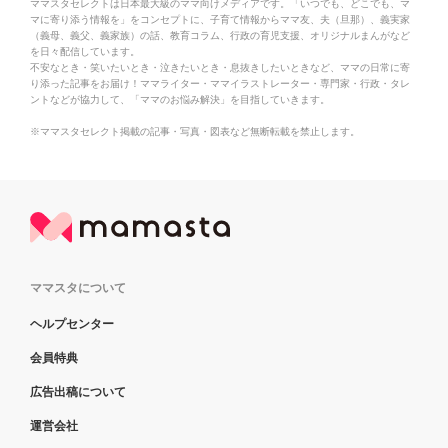
ママスタセレクトは日本最大級のママ向けメディアです。「いつでも、どこでも、マ
マに寄り添う情報を」をコンセプトに、子育て情報からママ友、夫（旦那）、義実家
（義母、義父、義家族）の話、教育コラム、行政の育児支援、オリジナルまんがなど
を日々配信しています。
不安なとき・笑いたいとき・泣きたいとき・息抜きしたいときなど、ママの日常に寄
り添った記事をお届け！ママライター・ママイラストレーター・専門家・行政・タレ
ントなどが協力して、「ママのお悩み解決」を目指していきます。
※ママスタセレクト掲載の記事・写真・図表など無断転載を禁止します。
ママスタについて
ヘルプセンター
会員特典
広告出稿について
運営会社