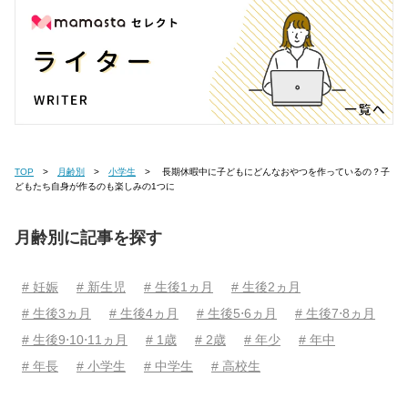
TOP
月齢別
小学生
長期休暇中に子どもにどんなおやつを作っているの？子
どもたち自身が作るのも楽しみの1つに
月齢別に記事を探す
# 妊娠
# 新生児
# 生後1ヵ月
# 生後2ヵ月
# 生後3ヵ月
# 生後4ヵ月
# 生後5⋅6ヵ月
# 生後7⋅8ヵ月
# 生後9⋅10⋅11ヵ月
# 1歳
# 2歳
# 年少
# 年中
# 年長
# 小学生
# 中学生
# 高校生