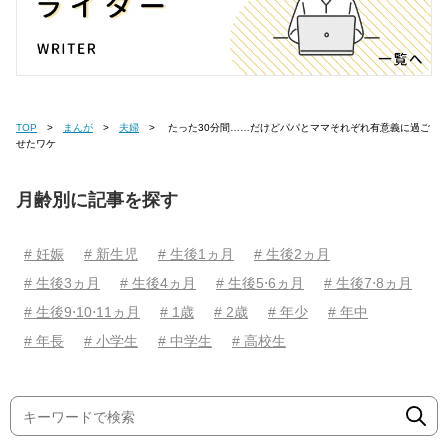
TOP
まんが
夫婦
たった30分間……だけどパパとママそれぞれ有意義に過ご
せたワケ
月齢別に記事を探す
# 妊娠
# 新生児
# 生後1ヵ月
# 生後2ヵ月
# 生後3ヵ月
# 生後4ヵ月
# 生後5⋅6ヵ月
# 生後7⋅8ヵ月
# 生後9⋅10⋅11ヵ月
# 1歳
# 2歳
# 年少
# 年中
# 年長
# 小学生
# 中学生
# 高校生