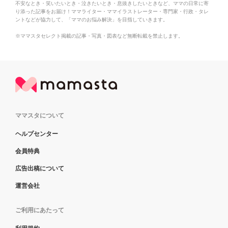
不安なとき・笑いたいとき・泣きたいとき・息抜きしたいときなど、ママの日常に寄
り添った記事をお届け！ママライター・ママイラストレーター・専門家・行政・タレ
ントなどが協力して、「ママのお悩み解決」を目指していきます。
※ママスタセレクト掲載の記事・写真・図表など無断転載を禁止します。
ママスタについて
ヘルプセンター
会員特典
広告出稿について
運営会社
ご利用にあたって