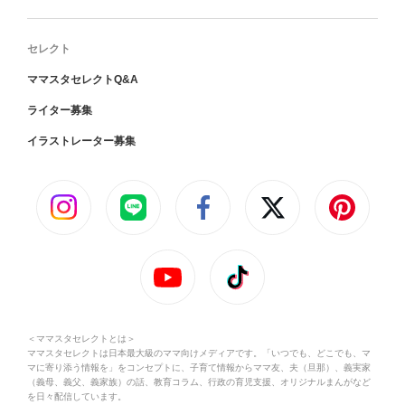
セレクト
ママスタセレクトQ&A
ライター募集
イラストレーター募集
＜ママスタセレクトとは＞
ママスタセレクトは日本最大級のママ向けメディアです。「いつでも、どこでも、マ
マに寄り添う情報を」をコンセプトに、子育て情報からママ友、夫（旦那）、義実家
（義母、義父、義家族）の話、教育コラム、行政の育児支援、オリジナルまんがなど
を日々配信しています。