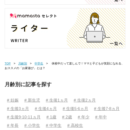
TOP
月齢別
中学生
休校中だって楽しんで！ママと子どもが笑顔になれる、
おススメの「お家遊び」とは？
月齢別に記事を探す
# 妊娠
# 新生児
# 生後1ヵ月
# 生後2ヵ月
# 生後3ヵ月
# 生後4ヵ月
# 生後5⋅6ヵ月
# 生後7⋅8ヵ月
# 生後9⋅10⋅11ヵ月
# 1歳
# 2歳
# 年少
# 年中
# 年長
# 小学生
# 中学生
# 高校生