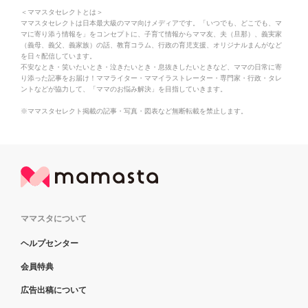
＜ママスタセレクトとは＞
ママスタセレクトは日本最大級のママ向けメディアです。「いつでも、どこでも、マ
マに寄り添う情報を」をコンセプトに、子育て情報からママ友、夫（旦那）、義実家
（義母、義父、義家族）の話、教育コラム、行政の育児支援、オリジナルまんがなど
を日々配信しています。
不安なとき・笑いたいとき・泣きたいとき・息抜きしたいときなど、ママの日常に寄
り添った記事をお届け！ママライター・ママイラストレーター・専門家・行政・タレ
ントなどが協力して、「ママのお悩み解決」を目指していきます。
※ママスタセレクト掲載の記事・写真・図表など無断転載を禁止します。
ママスタについて
ヘルプセンター
会員特典
広告出稿について