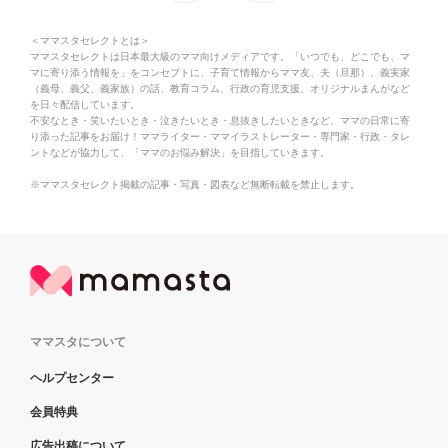
＜ママスタセレクトとは＞
ママスタセレクトは日本最大級のママ向けメディアです。「いつでも、どこでも、マ
マに寄り添う情報を」をコンセプトに、子育て情報からママ友、夫（旦那）、義実家
（義母、義父、義家族）の話、教育コラム、行政の育児支援、オリジナルまんがなど
を日々配信しています。
不安なとき・笑いたいとき・泣きたいとき・息抜きしたいときなど、ママの日常に寄
り添った記事をお届け！ママライター・ママイラストレーター・専門家・行政・タレ
ントなどが協力して、「ママのお悩み解決」を目指していきます。
※ママスタセレクト掲載の記事・写真・図表など無断転載を禁止します。
ママスタについて
ヘルプセンター
会員特典
広告出稿について