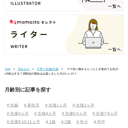
TOP
読みもの
子育て/妊娠/出産
ママ友に物をもらったとき改めてお礼の
LINEはする？消耗品の場合はお返しをした方がいいの？
月齢別に記事を探す
# 妊娠
# 新生児
# 生後1ヵ月
# 生後2ヵ月
# 生後3ヵ月
# 生後4ヵ月
# 生後5⋅6ヵ月
# 生後7⋅8ヵ月
# 生後9⋅10⋅11ヵ月
# 1歳
# 2歳
# 年少
# 年中