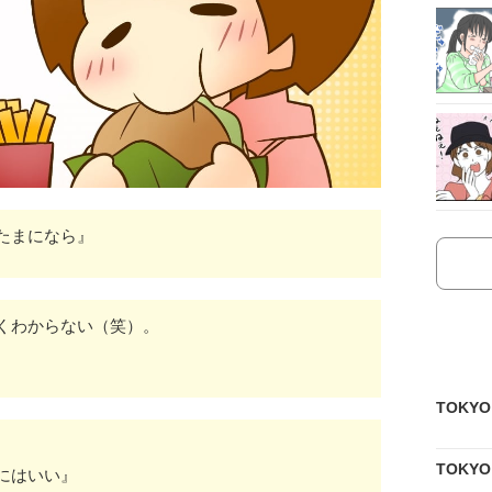
たまになら』
くわからない（笑）。
TOKY
TOKY
にはいい』