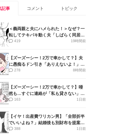
気記事
コメント
トピック
＜義両親と夫にハメられた！＞なぜ？一
転してテキパキ動く夫「しばらく同居」
提案され【第4話まんが】
419
19時間前
【ズーズーシー！2万で車かして？】夫
に愚痴るドン引き「ありえないよ！」＜
第16話＞#4コマ母道場
278
8時間前
【ズーズーシー！2万で車かして？】唖
然も…すぐに連絡が「私も貸さない」＜
第15話＞#4コマ母道場
163
1日前
【イヤ！出産費ワリカン男】「全部折半
でいいよね？」結婚後も別財布を提案＜
第10話＞#4コマ母道場
388
1日前