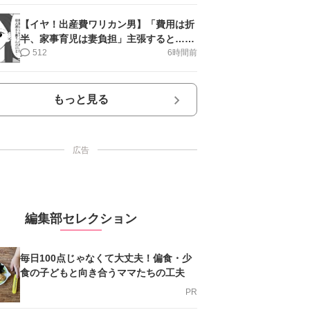
【イヤ！出産費ワリカン男】「費用は折
半、家事育児は妻負担」主張すると…＜
第11話＞#4コマ母道場
512
6時間前
もっと見る
広告
編集部セレクション
毎日100点じゃなくて大丈夫！偏食・少
食の子どもと向き合うママたちの工夫
PR