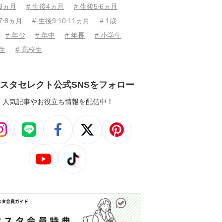
後3ヵ月
# 生後4ヵ月
# 生後5⋅6ヵ月
7⋅8ヵ月
# 生後9⋅10⋅11ヵ月
# 1歳
# 年少
# 年中
# 年長
# 小学生
学生
# 高校生
スタセレクト公式SNSをフォロー
人気記事やお役立ち情報を配信中！