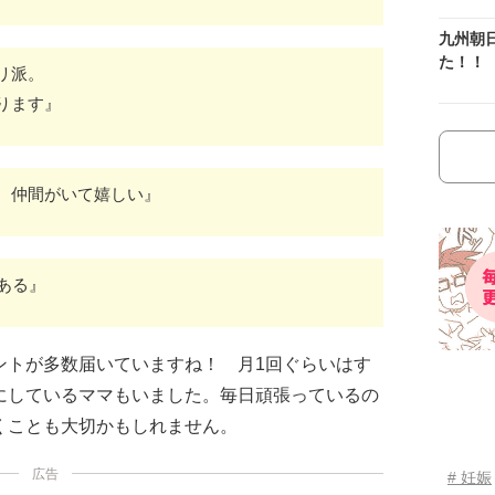
九州朝
た！！
リ派。
ります』
。仲間がいて嬉しい』
ある』
ントが多数届いていますね！ 月1回ぐらいはす
にしているママもいました。毎日頑張っているの
くことも大切かもしれません。
広告
# 妊娠