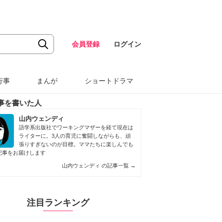
会員登録
ログイン
行事
まんが
ショートドラマ
事を書いた人
山内ウェンディ
語学系出版社でワーキングマザーを経て現在は
ライターに。3人の育児に奮闘しながらも、頑
張りすぎないのが目標。ママたちに楽しんでも
記事をお届けします
山内ウェンディ の記事一覧
→
注目ランキング