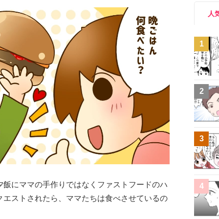
人
1
2
3
夕飯にママの手作りではなくファストフードのハ
4
クエストされたら、ママたちは食べさせているの