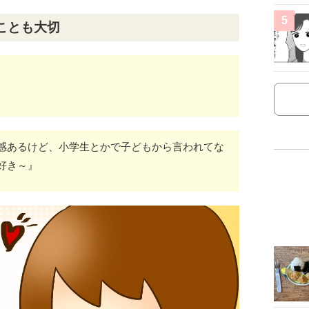
5
ことも大切
感あるけど、小学生とかで子どもから言われてな
好き～』