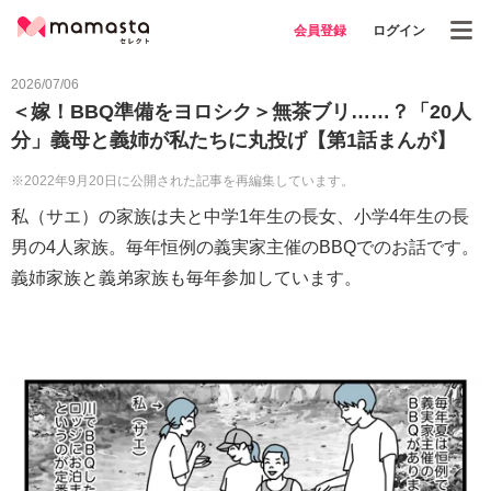
会員登録
ログイン
2026/07/06
＜嫁！BBQ準備をヨロシク＞無茶ブリ……？「20人
分」義母と義姉が私たちに丸投げ【第1話まんが】
※2022年9月20日に公開された記事を再編集しています。
私（サエ）の家族は夫と中学1年生の長女、小学4年生の長
男の4人家族。毎年恒例の義実家主催のBBQでのお話です。
義姉家族と義弟家族も毎年参加しています。