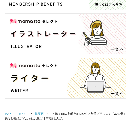
TOP
まんが
義実家
＜嫁！BBQ準備をヨロシク＞無茶ブリ……？「20人分」
義母と義姉が私たちに丸投げ【第1話まんが】