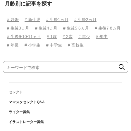
月齢別に記事を探す
# 妊娠
# 新生児
# 生後1ヵ月
# 生後2ヵ月
# 生後3ヵ月
# 生後4ヵ月
# 生後5⋅6ヵ月
# 生後7⋅8ヵ月
# 生後9⋅10⋅11ヵ月
# 1歳
# 2歳
# 年少
# 年中
# 年長
# 小学生
# 中学生
# 高校生
セレクト
ママスタセレクトQ&A
ライター募集
イラストレーター募集