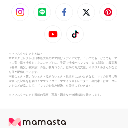
＜ママスタセレクトとは＞
ママスタセレクトは日本最大級のママ向けメディアです。「いつでも、どこでも、マ
マに寄り添う情報を」をコンセプトに、子育て情報からママ友、夫（旦那）、義実家
（義母、義父、義家族）の話、教育コラム、行政の育児支援、オリジナルまんがなど
を日々配信しています。
不安なとき・笑いたいとき・泣きたいとき・息抜きしたいときなど、ママの日常に寄
り添った記事をお届け！ママライター・ママイラストレーター・専門家・行政・タレ
ントなどが協力して、「ママのお悩み解決」を目指していきます。
※ママスタセレクト掲載の記事・写真・図表など無断転載を禁止します。