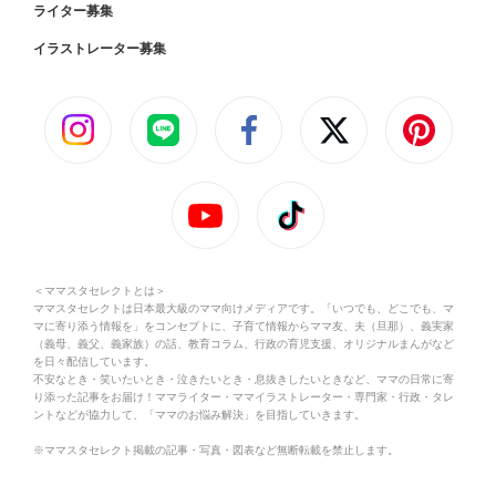
ライター募集
イラストレーター募集
＜ママスタセレクトとは＞
ママスタセレクトは日本最大級のママ向けメディアです。「いつでも、どこでも、マ
マに寄り添う情報を」をコンセプトに、子育て情報からママ友、夫（旦那）、義実家
（義母、義父、義家族）の話、教育コラム、行政の育児支援、オリジナルまんがなど
を日々配信しています。
不安なとき・笑いたいとき・泣きたいとき・息抜きしたいときなど、ママの日常に寄
り添った記事をお届け！ママライター・ママイラストレーター・専門家・行政・タレ
ントなどが協力して、「ママのお悩み解決」を目指していきます。
※ママスタセレクト掲載の記事・写真・図表など無断転載を禁止します。