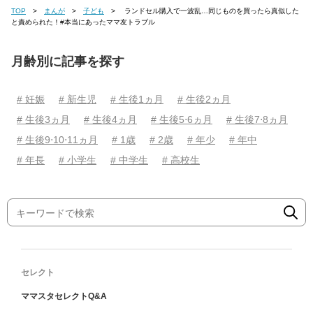
TOP
まんが
子ども
ランドセル購入で一波乱…同じものを買ったら真似した
と責められた！#本当にあったママ友トラブル
月齢別に記事を探す
# 妊娠
# 新生児
# 生後1ヵ月
# 生後2ヵ月
# 生後3ヵ月
# 生後4ヵ月
# 生後5⋅6ヵ月
# 生後7⋅8ヵ月
# 生後9⋅10⋅11ヵ月
# 1歳
# 2歳
# 年少
# 年中
# 年長
# 小学生
# 中学生
# 高校生
セレクト
ママスタセレクトQ&A