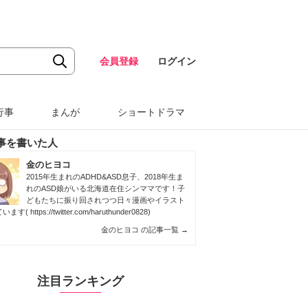
会員登録
ログイン
行事
まんが
ショートドラマ
事を書いた人
金のヒヨコ
2015年生まれのADHD&ASD息子、2018年生ま
れのASD娘がいる北海道在住シンママです！子
どもたちに振り回されつつ日々漫画やイラスト
ています(
https://twitter.com/haruthunder0828
)
金のヒヨコ の記事一覧
→
注目ランキング