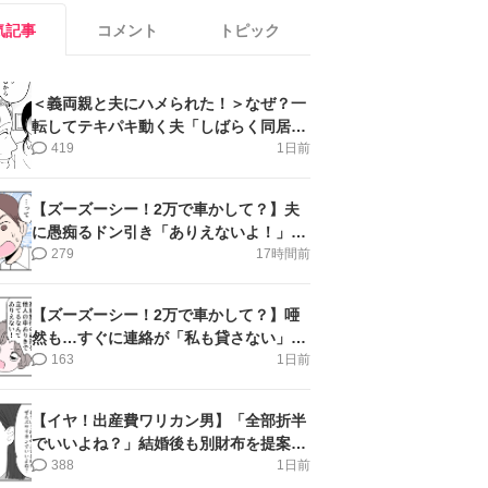
気記事
コメント
トピック
＜義両親と夫にハメられた！＞なぜ？一
転してテキパキ動く夫「しばらく同居」
提案され【第4話まんが】
419
1日前
【ズーズーシー！2万で車かして？】夫
に愚痴るドン引き「ありえないよ！」＜
第16話＞#4コマ母道場
279
17時間前
【ズーズーシー！2万で車かして？】唖
然も…すぐに連絡が「私も貸さない」＜
第15話＞#4コマ母道場
163
1日前
【イヤ！出産費ワリカン男】「全部折半
でいいよね？」結婚後も別財布を提案＜
第10話＞#4コマ母道場
388
1日前