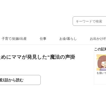
子育て/妊娠/出産
仕事
お金/暮らし
お出かけ/
この記
ためにママが発見した“魔法の声掛
を描い
載1話から読む