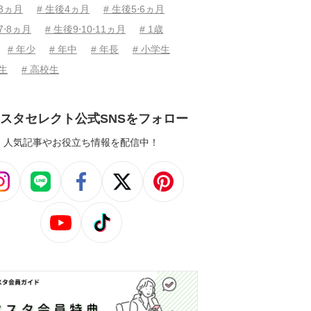
後3ヵ月
# 生後4ヵ月
# 生後5⋅6ヵ月
7⋅8ヵ月
# 生後9⋅10⋅11ヵ月
# 1歳
# 年少
# 年中
# 年長
# 小学生
学生
# 高校生
スタセレクト公式SNSをフォロー
人気記事やお役立ち情報を配信中！