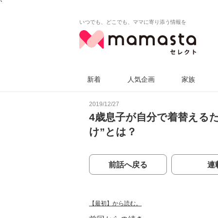
`
いつでも、どこでも、ママに寄り添う情報を
新着
人気企画
家族
2019/12/27
4歳息子が自分で着替える
け”とは？
前話へ戻る
連
【最初】から読む。