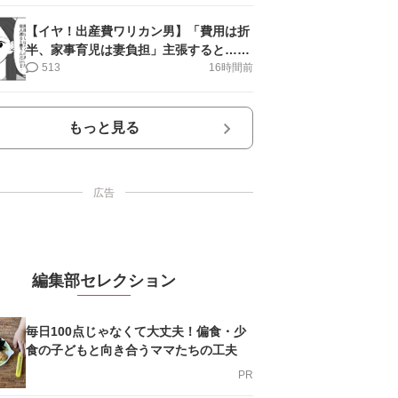
【イヤ！出産費ワリカン男】「費用は折
半、家事育児は妻負担」主張すると…＜
第11話＞#4コマ母道場
513
16時間前
もっと見る
広告
編集部セレクション
毎日100点じゃなくて大丈夫！偏食・少
食の子どもと向き合うママたちの工夫
PR