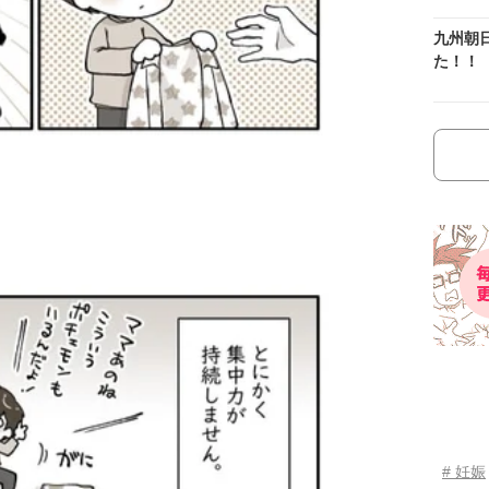
九州朝
た！！
# 妊娠