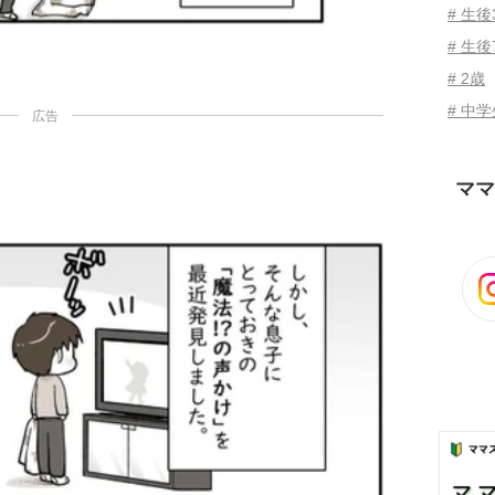
# 生
# 生後
# 2歳
# 中
広告
ママ