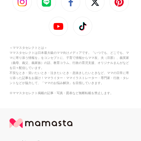
＜ママスタセレクトとは＞
ママスタセレクトは日本最大級のママ向けメディアです。「いつでも、どこでも、マ
マに寄り添う情報を」をコンセプトに、子育て情報からママ友、夫（旦那）、義実家
（義母、義父、義家族）の話、教育コラム、行政の育児支援、オリジナルまんがなど
を日々配信しています。
不安なとき・笑いたいとき・泣きたいとき・息抜きしたいときなど、ママの日常に寄
り添った記事をお届け！ママライター・ママイラストレーター・専門家・行政・タレ
ントなどが協力して、「ママのお悩み解決」を目指していきます。
※ママスタセレクト掲載の記事・写真・図表など無断転載を禁止します。