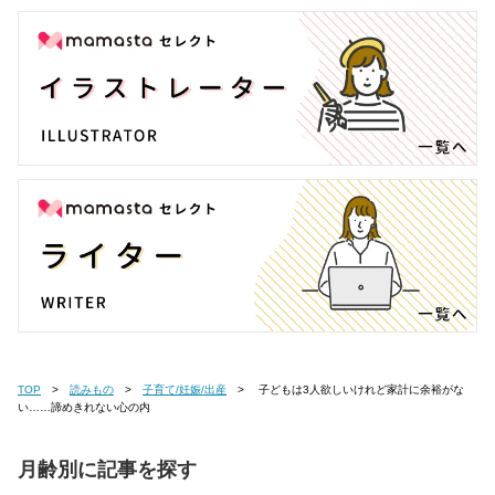
TOP
読みもの
子育て/妊娠/出産
子どもは3人欲しいけれど家計に余裕がな
い……諦めきれない心の内
月齢別に記事を探す