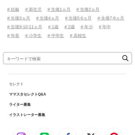
# 妊娠
# 新生児
# 生後1ヵ月
# 生後2ヵ月
# 生後3ヵ月
# 生後4ヵ月
# 生後5⋅6ヵ月
# 生後7⋅8ヵ月
# 生後9⋅10⋅11ヵ月
# 1歳
# 2歳
# 年少
# 年中
# 年長
# 小学生
# 中学生
# 高校生
セレクト
ママスタセレクトQ&A
ライター募集
イラストレーター募集