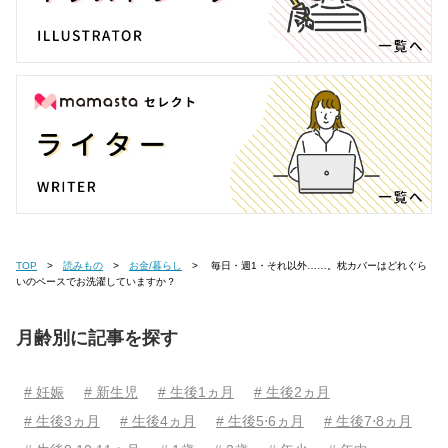
TOP
読みもの
お金/暮らし
毎日・週1・それ以外……。枕カバーはどれぐら
いのペースでお洗濯していますか？
月齢別に記事を探す
# 妊娠
# 新生児
# 生後1ヵ月
# 生後2ヵ月
# 生後3ヵ月
# 生後4ヵ月
# 生後5⋅6ヵ月
# 生後7⋅8ヵ月