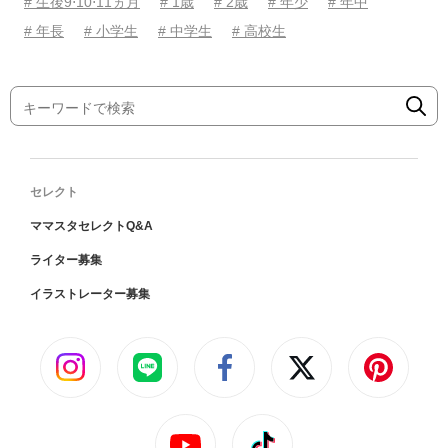
# 生後9⋅10⋅11ヵ月
# 1歳
# 2歳
# 年少
# 年中
# 年長
# 小学生
# 中学生
# 高校生
セレクト
ママスタセレクトQ&A
ライター募集
イラストレーター募集