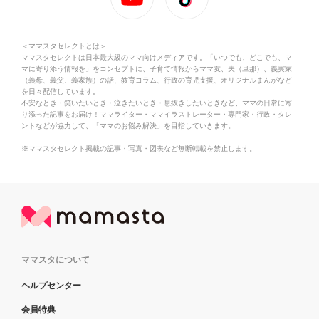
＜ママスタセレクトとは＞
ママスタセレクトは日本最大級のママ向けメディアです。「いつでも、どこでも、マ
マに寄り添う情報を」をコンセプトに、子育て情報からママ友、夫（旦那）、義実家
（義母、義父、義家族）の話、教育コラム、行政の育児支援、オリジナルまんがなど
を日々配信しています。
不安なとき・笑いたいとき・泣きたいとき・息抜きしたいときなど、ママの日常に寄
り添った記事をお届け！ママライター・ママイラストレーター・専門家・行政・タレ
ントなどが協力して、「ママのお悩み解決」を目指していきます。
※ママスタセレクト掲載の記事・写真・図表など無断転載を禁止します。
ママスタについて
ヘルプセンター
会員特典