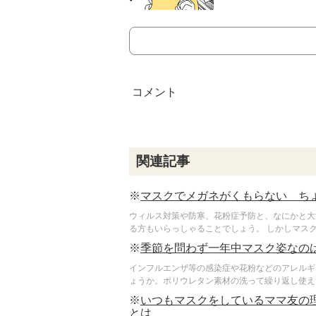
関連記事
※
マスクでメガネがくもらない ち
ウィルス対策や防寒、花粉症予防と、なにかと大
る方もいらっしゃることでしょう。 しかしマスクと
※
季節を問わず一年中マスク姿なの
インフルエンザ等の感染症や花粉などのアレルギ
ょうか。ポリウレタン素材の洗って繰り返し使える
※
いつもマスクをしているママ友の
とは