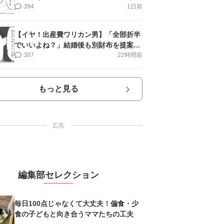
＜第9話＞#4コマ母道場
394
1日前
【イヤ！出産費ワリカン男】「全部折半
でいいよね？」結婚後も別財布を提案＜
第10話＞#4コマ母道場
387
22時間前
もっと見る
広告
編集部セレクション
毎日100点じゃなくて大丈夫！偏食・少
食の子どもと向き合うママたちの工夫