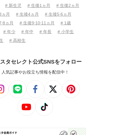
# 新生児
# 生後1ヵ月
# 生後2ヵ月
後3ヵ月
# 生後4ヵ月
# 生後5⋅6ヵ月
7⋅8ヵ月
# 生後9⋅10⋅11ヵ月
# 1歳
# 年少
# 年中
# 年長
# 小学生
学生
# 高校生
スタセレクト公式SNSをフォロー
人気記事やお役立ち情報を配信中！