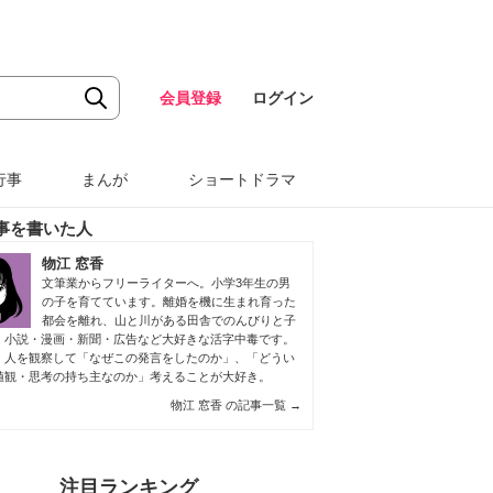
会員登録
ログイン
行事
まんが
ショートドラマ
事を書いた人
物江 窓香
文筆業からフリーライターへ。小学3年生の男
の子を育てています。離婚を機に生まれ育った
都会を離れ、山と川がある田舎でのんびりと子
。小説・漫画・新聞・広告など大好きな活字中毒です。
、人を観察して「なぜこの発言をしたのか」、「どうい
値観・思考の持ち主なのか」考えることが大好き。
物江 窓香 の記事一覧
→
注目ランキング