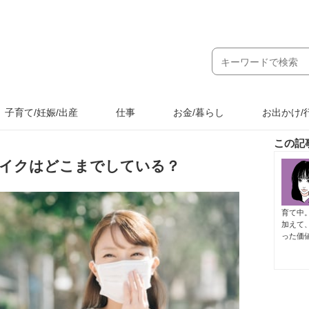
子育て/妊娠/出産
仕事
お金/暮らし
お出かけ/
この記
イクはどこまでしている？
育て中
加えて
った価