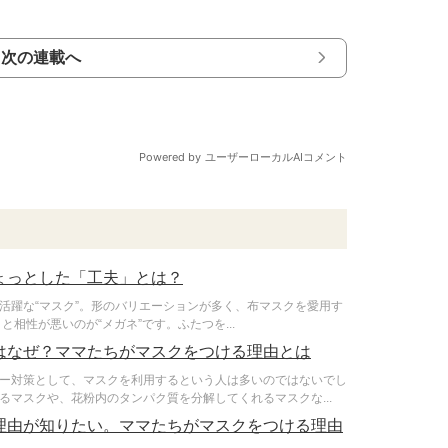
次の連載へ
ょっとした「工夫」とは？
活躍な“マスク”。形のバリエーションが多く、布マスクを愛用す
相性が悪いのが“メガネ”です。ふたつを...
はなぜ？ママたちがマスクをつける理由とは
ー対策として、マスクを利用するという人は多いのではないでし
マスクや、花粉内のタンパク質を分解してくれるマスクな...
理由が知りたい。ママたちがマスクをつける理由