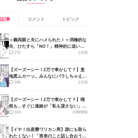
気記事
コメント
トピック
＜義両親と夫にハメられた！＞消極的な
夫、ひたすら「NO！」精神的に追い詰
められ涙【第3話まんが】
232
1日前
【ズーズーシー！2万で車かして？】意
地悪ムカーッ。みんなにバラしちゃえ＜
第14話＞#4コマ母道場
396
1日前
【ズーズーシー！2万で車かして？】唖
然も…すぐに連絡が「私も貸さない」＜
第15話＞#4コマ母道場
163
23時間前
【イヤ！出産費ワリカン男】誰にも取ら
れたくない！「将来のこと話し合おう」