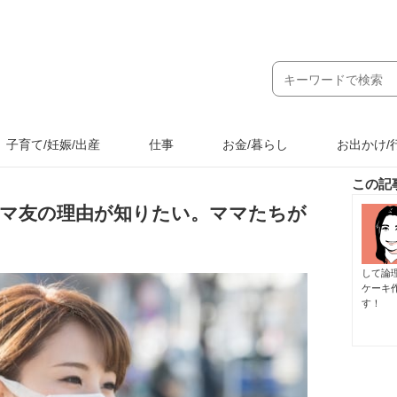
子育て/妊娠/出産
仕事
お金/暮らし
お出かけ/
この記
マ友の理由が知りたい。ママたちが
して論
ケーキ
す！