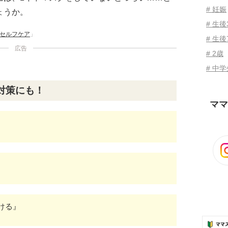
# 妊娠
ょうか。
# 生
セルフケア
」
# 生後
広告
# 2歳
# 中
対策にも！
ママ
ける』