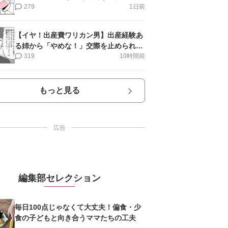
第16話＞#4コマ母道場
279
1日前
【イヤ！出産費ワリカン男】出産経験あ
る姉から「やめな！」交際を止められ＜
第12話＞#4コマ母道場
319
10時間前
もっと見る
広告
編集部セレクション
毎日100点じゃなくて大丈夫！偏食・少
食の子どもと向き合うママたちの工夫