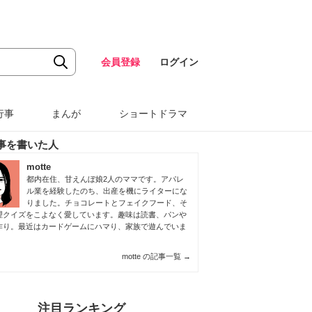
会員登録
ログイン
行事
まんが
ショートドラマ
事を書いた人
motte
都内在住、甘えんぼ娘2人のママです。アパレ
ル業を経験したのち、出産を機にライターにな
りました。チョコレートとフェイクフード、そ
理クイズをこよなく愛しています。趣味は読書、パンや
作り。最近はカードゲームにハマり、家族で遊んでいま
motte の記事一覧
→
注目ランキング