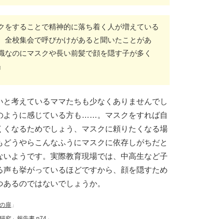
クをすることで精神的に落ち着く人が増えている
、全校集会で呼びかけがあると聞いたことがあ
職なのにマスクや長い前髪で顔を隠す子が多く
』
いと考えているママたちも少なくありませんでし
のように感じている方も……。マスクをすれば自
くくなるためでしょう、マスクに頼りたくなる場
もどうやらこんなふうにマスクに依存しがちだと
ないようです。実際教育現場では、中高生など子
る声も挙がっているほどですから、顔を隠すため
つあるのではないでしょうか。
の扉
」
究」報告書 p74
」