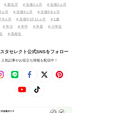
# 新生児
# 生後1ヵ月
# 生後2ヵ月
後3ヵ月
# 生後4ヵ月
# 生後5⋅6ヵ月
7⋅8ヵ月
# 生後9⋅10⋅11ヵ月
# 1歳
# 年少
# 年中
# 年長
# 小学生
学生
# 高校生
スタセレクト公式SNSをフォロー
人気記事やお役立ち情報を配信中！