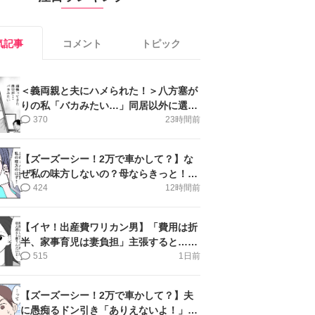
気記事
コメント
トピック
＜義両親と夫にハメられた！＞八方塞が
りの私「バカみたい…」同居以外に選択
肢がない【第5話まんが】
370
23時間前
【ズーズーシー！2万で車かして？】な
ぜ私の味方しないの？母ならきっと！＜
第17話＞#4コマ母道場
424
12時間前
【イヤ！出産費ワリカン男】「費用は折
半、家事育児は妻負担」主張すると…＜
第11話＞#4コマ母道場
515
1日前
【ズーズーシー！2万で車かして？】夫
に愚痴るドン引き「ありえないよ！」＜