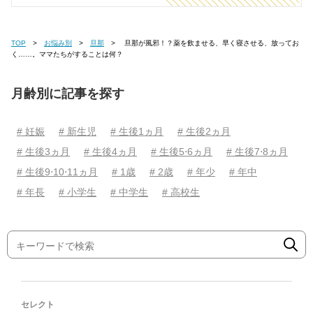
TOP
お悩み別
旦那
旦那が風邪！？薬を飲ませる、早く寝させる、放ってお
く……。ママたちがすることは何？
月齢別に記事を探す
# 妊娠
# 新生児
# 生後1ヵ月
# 生後2ヵ月
# 生後3ヵ月
# 生後4ヵ月
# 生後5⋅6ヵ月
# 生後7⋅8ヵ月
# 生後9⋅10⋅11ヵ月
# 1歳
# 2歳
# 年少
# 年中
# 年長
# 小学生
# 中学生
# 高校生
セレクト