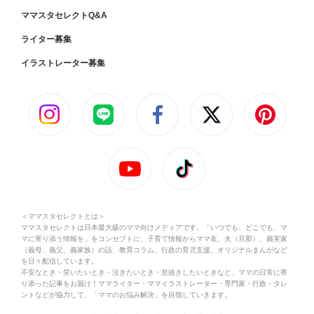
ママスタセレクトQ&A
ライター募集
イラストレーター募集
＜ママスタセレクトとは＞
ママスタセレクトは日本最大級のママ向けメディアです。「いつでも、どこでも、マ
マに寄り添う情報を」をコンセプトに、子育て情報からママ友、夫（旦那）、義実家
（義母、義父、義家族）の話、教育コラム、行政の育児支援、オリジナルまんがなど
を日々配信しています。
不安なとき・笑いたいとき・泣きたいとき・息抜きしたいときなど、ママの日常に寄
り添った記事をお届け！ママライター・ママイラストレーター・専門家・行政・タレ
ントなどが協力して、「ママのお悩み解決」を目指していきます。