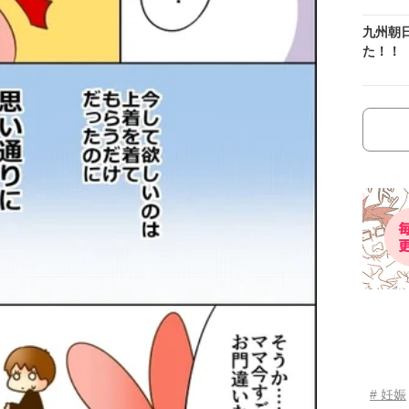
九州朝
た！！
# 妊娠