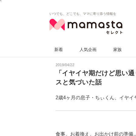
`
いつでも、どこでも、ママに寄り添う情報を
新着
人気企画
家族
2019/04/22
「イヤイヤ期だけど思い通
スと気づいた話
2歳4ヶ月の息子・ちぃくん、イヤイ
食事、お着換え、お出かけ前の準備