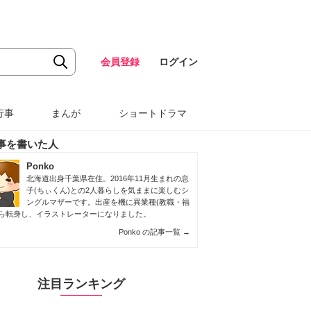
会員登録
ログイン
行事
まんが
ショートドラマ
事を書いた人
Ponko
北海道出身千葉県在住。2016年11月生まれの息
子(ちぃくん)との2人暮らしを気ままに楽しむシ
ングルマザーです。出産を機に異業種(教職・福
から転身し、イラストレーターになりました。
Ponko の記事一覧
→
注目ランキング