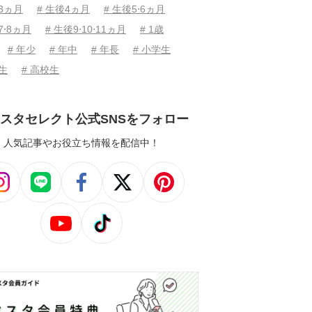
後3ヵ月
# 生後4ヵ月
# 生後5⋅6ヵ月
7⋅8ヵ月
# 生後9⋅10⋅11ヵ月
# 1歳
# 年少
# 年中
# 年長
# 小学生
学生
# 高校生
スタセレクト公式SNSをフォロー
人気記事やお役立ち情報を配信中！