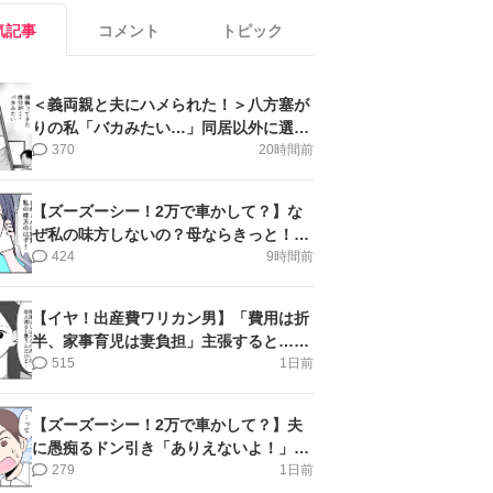
気記事
コメント
トピック
＜義両親と夫にハメられた！＞八方塞が
りの私「バカみたい…」同居以外に選択
肢がない【第5話まんが】
370
20時間前
【ズーズーシー！2万で車かして？】な
ぜ私の味方しないの？母ならきっと！＜
第17話＞#4コマ母道場
424
9時間前
【イヤ！出産費ワリカン男】「費用は折
半、家事育児は妻負担」主張すると…＜
第11話＞#4コマ母道場
515
1日前
【ズーズーシー！2万で車かして？】夫
に愚痴るドン引き「ありえないよ！」＜
第16話＞#4コマ母道場
279
1日前