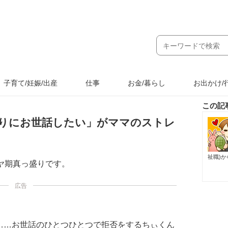
子育て/妊娠/出産
仕事
お金/暮らし
お出かけ/
この記
りにお世話したい」がママのストレ
祉職)
ヤ期真っ盛りです。
広告
……お世話のひとつひとつで拒否をするちぃくん