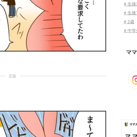
# 生
# 生後
# 2歳
# 中
ママ
広告