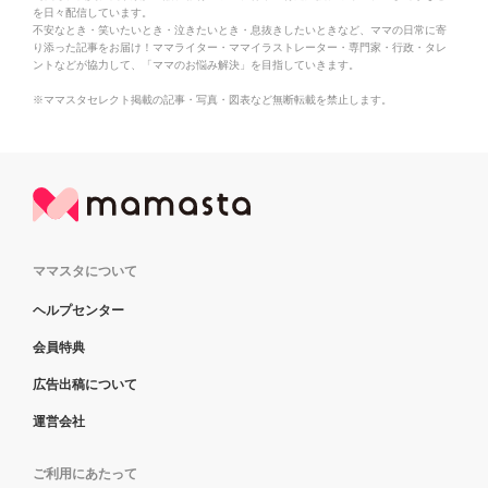
を日々配信しています。
不安なとき・笑いたいとき・泣きたいとき・息抜きしたいときなど、ママの日常に寄
り添った記事をお届け！ママライター・ママイラストレーター・専門家・行政・タレ
ントなどが協力して、「ママのお悩み解決」を目指していきます。
※ママスタセレクト掲載の記事・写真・図表など無断転載を禁止します。
ママスタについて
ヘルプセンター
会員特典
広告出稿について
運営会社
ご利用にあたって