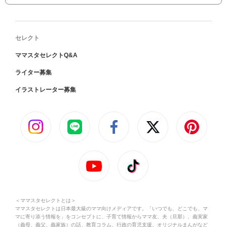
セレクト
ママスタセレクトQ&A
ライター募集
イラストレーター募集
＜ママスタセレクトとは＞
ママスタセレクトは日本最大級のママ向けメディアです。「いつでも、どこでも、マ
マに寄り添う情報を」をコンセプトに、子育て情報からママ友、夫（旦那）、義実家
（義母、義父、義家族）の話、教育コラム、行政の育児支援、オリジナルまんがなど