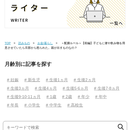
TOP
読みもの
お金/暮らし
＜配膳ルール＞【前編】子どもに箸や飲み物を用
意させていたら旦那から怒られた。親が出すものなの？
月齢別に記事を探す
# 妊娠
# 新生児
# 生後1ヵ月
# 生後2ヵ月
# 生後3ヵ月
# 生後4ヵ月
# 生後5⋅6ヵ月
# 生後7⋅8ヵ月
# 生後9⋅10⋅11ヵ月
# 1歳
# 2歳
# 年少
# 年中
# 年長
# 小学生
# 中学生
# 高校生