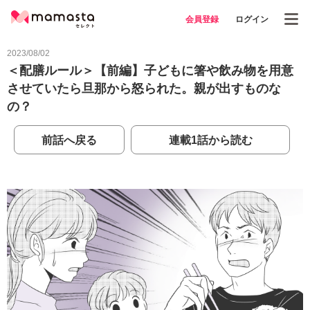
会員登録
ログイン
2023/08/02
＜配膳ルール＞【前編】子どもに箸や飲み物を用意
させていたら旦那から怒られた。親が出すものな
の？
前話へ戻る
連載1話から読む