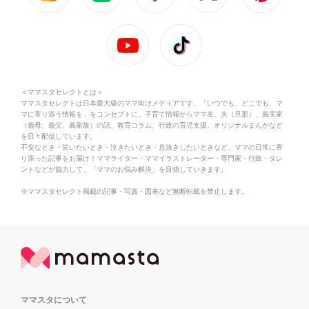
＜ママスタセレクトとは＞
ママスタセレクトは日本最大級のママ向けメディアです。「いつでも、どこでも、マ
マに寄り添う情報を」をコンセプトに、子育て情報からママ友、夫（旦那）、義実家
（義母、義父、義家族）の話、教育コラム、行政の育児支援、オリジナルまんがなど
を日々配信しています。
不安なとき・笑いたいとき・泣きたいとき・息抜きしたいときなど、ママの日常に寄
り添った記事をお届け！ママライター・ママイラストレーター・専門家・行政・タレ
ントなどが協力して、「ママのお悩み解決」を目指していきます。
※ママスタセレクト掲載の記事・写真・図表など無断転載を禁止します。
ママスタについて