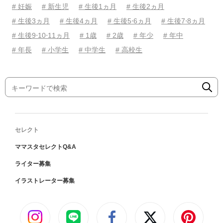
# 妊娠
# 新生児
# 生後1ヵ月
# 生後2ヵ月
# 生後3ヵ月
# 生後4ヵ月
# 生後5⋅6ヵ月
# 生後7⋅8ヵ月
# 生後9⋅10⋅11ヵ月
# 1歳
# 2歳
# 年少
# 年中
# 年長
# 小学生
# 中学生
# 高校生
セレクト
ママスタセレクトQ&A
ライター募集
イラストレーター募集