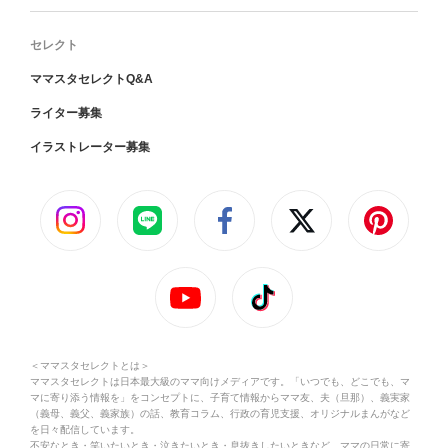
セレクト
ママスタセレクトQ&A
ライター募集
イラストレーター募集
＜ママスタセレクトとは＞
ママスタセレクトは日本最大級のママ向けメディアです。「いつでも、どこでも、マ
マに寄り添う情報を」をコンセプトに、子育て情報からママ友、夫（旦那）、義実家
（義母、義父、義家族）の話、教育コラム、行政の育児支援、オリジナルまんがなど
を日々配信しています。
不安なとき・笑いたいとき・泣きたいとき・息抜きしたいときなど、ママの日常に寄