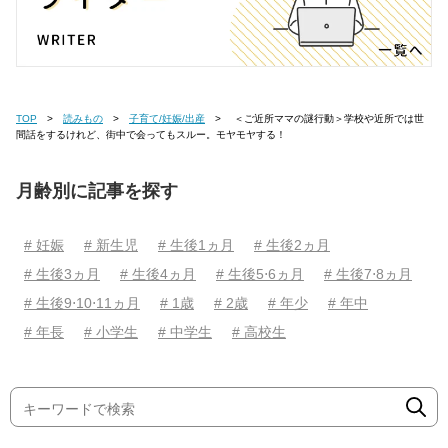
TOP
読みもの
子育て/妊娠/出産
＜ご近所ママの謎行動＞学校や近所では世
間話をするけれど、街中で会ってもスルー。モヤモヤする！
月齢別に記事を探す
# 妊娠
# 新生児
# 生後1ヵ月
# 生後2ヵ月
# 生後3ヵ月
# 生後4ヵ月
# 生後5⋅6ヵ月
# 生後7⋅8ヵ月
# 生後9⋅10⋅11ヵ月
# 1歳
# 2歳
# 年少
# 年中
# 年長
# 小学生
# 中学生
# 高校生