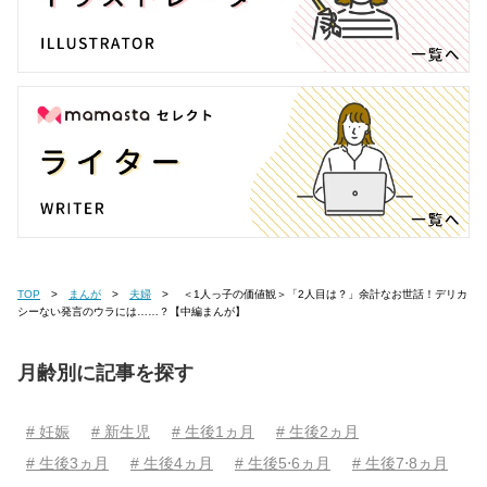
TOP
まんが
夫婦
＜1人っ子の価値観＞「2人目は？」余計なお世話！デリカ
シーない発言のウラには……？【中編まんが】
月齢別に記事を探す
# 妊娠
# 新生児
# 生後1ヵ月
# 生後2ヵ月
# 生後3ヵ月
# 生後4ヵ月
# 生後5⋅6ヵ月
# 生後7⋅8ヵ月