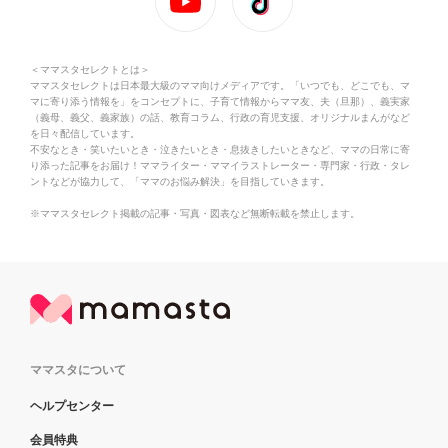
＜ママスタセレクトとは＞
ママスタセレクトは日本最大級のママ向けメディアです。「いつでも、どこでも、マ
マに寄り添う情報を」をコンセプトに、子育て情報からママ友、夫（旦那）、義実家
（義母、義父、義家族）の話、教育コラム、行政の育児支援、オリジナルまんがなど
を日々配信しています。
不安なとき・笑いたいとき・泣きたいとき・息抜きしたいときなど、ママの日常に寄
り添った記事をお届け！ママライター・ママイラストレーター・専門家・行政・タレ
ントなどが協力して、「ママのお悩み解決」を目指していきます。
※ママスタセレクト掲載の記事・写真・図表など無断転載を禁止します。
ママスタについて
ヘルプセンター
会員特典