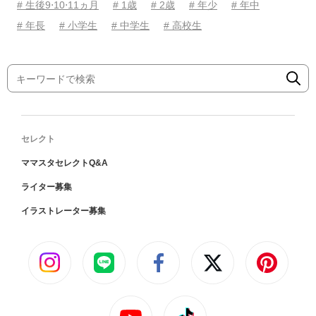
# 生後9⋅10⋅11ヵ月
# 1歳
# 2歳
# 年少
# 年中
# 年長
# 小学生
# 中学生
# 高校生
セレクト
ママスタセレクトQ&A
ライター募集
イラストレーター募集