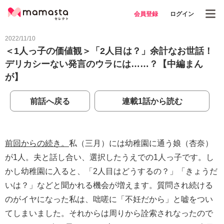
会員登録
ログイン
2022/11/10
＜1人っ子の価値観＞「2人目は？」余計なお世話！
デリカシーない発言のウラには……？【中編まん
が】
前話へ戻る
連載1話から読む
前回からの続き。
私（三月）には幼稚園に通う娘（杏奈）
が1人。夫と話し合い、選択したうえでの1人っ子です。し
かし幼稚園に入ると、「2人目はどうするの？」「きょうだ
いは？」などと聞かれる機会が増えます。質問され続ける
のがイヤになった私は、咄嗟に「不妊だから」と嘘をつい
てしまいました。それからは周りから詮索されなったので